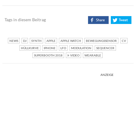
Tags in diesem Beitrag
NEWS
DJ
SYNTH
APPLE
APPLE WATCH
BEWEGUNGSSENSOR
CV
HÜLLKURVE
IPHONE
LFO
MODULATION
SEQUENCER
SUPERBOOTH 2018
VIDEO
WEARABLE
ANZEIGE