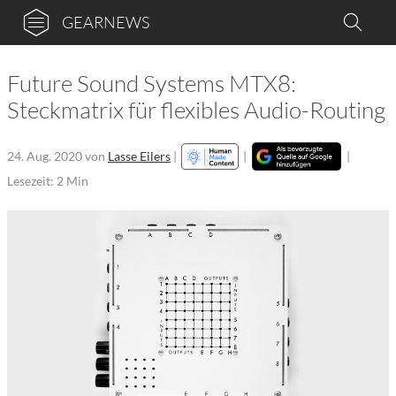
GEARNEWS
Future Sound Systems MTX8:
Steckmatrix für flexibles Audio-Routing
24. Aug. 2020
von
Lasse Eilers
|
|
|
Lesezeit: 2 Min