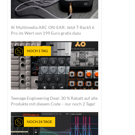
IK Multimedia ARC ON-EAR: Jetzt T-RackS 6
Pro im Wert von 199 Euro gratis dazu
NOCH 1 TAG
Teenage Engineering Deal: 30 % Rabatt auf alle
Produkte mit diesem Code – nur noch 2 Tage!
NOCH 24 TAGE