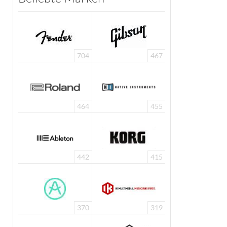
704
467
464
455
442
415
370
319