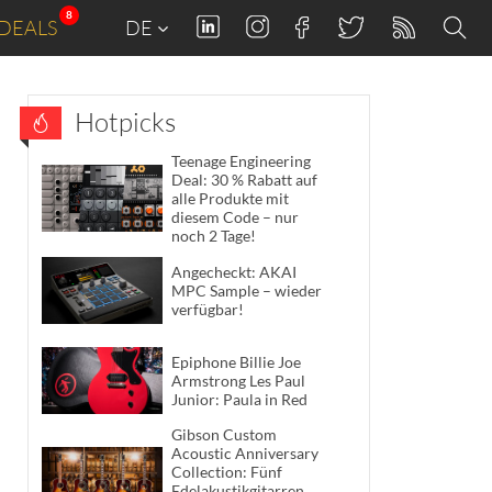
8
DEALS
DE
Hotpicks
Teenage Engineering
Deal: 30 % Rabatt auf
alle Produkte mit
diesem Code – nur
noch 2 Tage!
Angecheckt: AKAI
MPC Sample – wieder
verfügbar!
Epiphone Billie Joe
Armstrong Les Paul
Junior: Paula in Red
Gibson Custom
Acoustic Anniversary
Collection: Fünf
Edelakustikgitarren