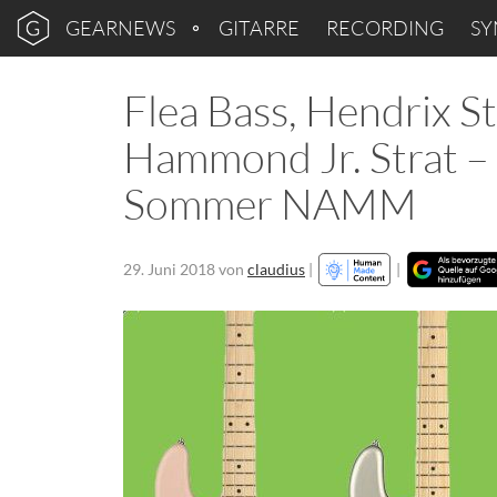
GEARNEWS
GITARRE
RECORDING
SY
Flea Bass, Hendrix S
Hammond Jr. Strat –
Sommer NAMM
29. Juni 2018
von
claudius
|
|