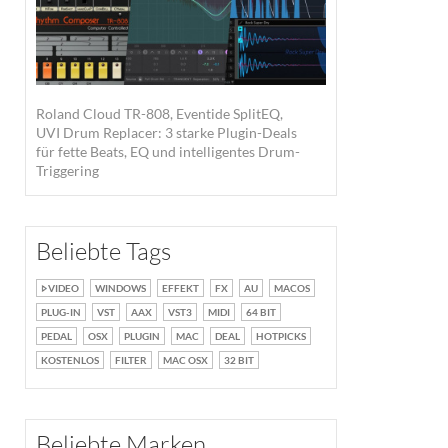
Roland Cloud TR-808, Eventide SplitEQ,
UVI Drum Replacer: 3 starke Plugin-Deals
für fette Beats, EQ und intelligentes Drum-
Triggering
Beliebte Tags
VIDEO
WINDOWS
EFFEKT
FX
AU
MACOS
PLUG-IN
VST
AAX
VST3
MIDI
64 BIT
PEDAL
OSX
PLUGIN
MAC
DEAL
HOTPICKS
KOSTENLOS
FILTER
MAC OSX
32 BIT
Beliebte Marken