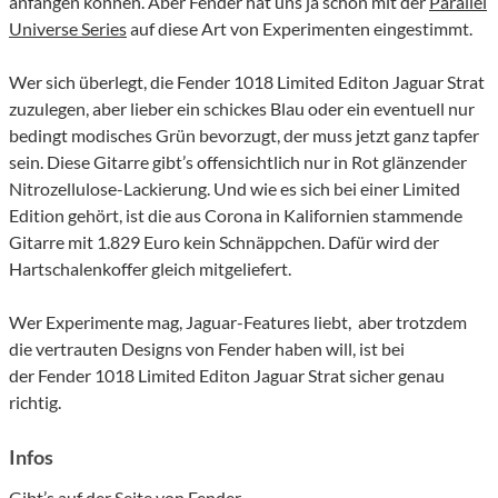
anfangen können. Aber Fender hat uns ja schon mit der
Parallel
Universe Series
auf diese Art von Experimenten eingestimmt.
Wer sich überlegt, die Fender 1018 Limited Editon Jaguar Strat
zuzulegen, aber lieber ein schickes Blau oder ein eventuell nur
bedingt modisches Grün bevorzugt, der muss jetzt ganz tapfer
sein. Diese Gitarre gibt’s offensichtlich nur in Rot glänzender
Nitrozellulose-Lackierung. Und wie es sich bei einer Limited
Edition gehört, ist die aus Corona in Kalifornien stammende
Gitarre mit 1.829 Euro kein Schnäppchen. Dafür wird der
Hartschalenkoffer gleich mitgeliefert.
Wer Experimente mag, Jaguar-Features liebt, aber trotzdem
die vertrauten Designs von Fender haben will, ist bei
der Fender 1018 Limited Editon Jaguar Strat sicher genau
richtig.
Infos
Gibt’s auf der
Seite von Fender