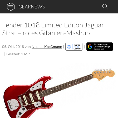
GEARNEWS
Fender 1018 Limited Editon Jaguar
Strat – rotes Gitarren-Mashup
05. Okt. 2018
von
Nikolai Kaeßmann
|
|
|
Lesezeit: 2 Min