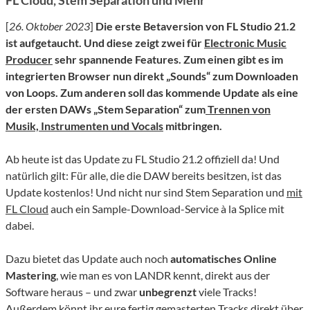
FL Cloud, Stem Separation und Mehr
[
26. Oktober 2023
]
Die erste Betaversion von FL Studio 21.2
ist aufgetaucht. Und diese zeigt zwei für
Electronic Music
Producer
sehr spannende Features. Zum einen gibt es im
integrierten Browser nun direkt „Sounds“ zum Downloaden
von Loops. Zum anderen soll das kommende Update als eine
der ersten DAWs „Stem Separation“ zum
Trennen von
Musik, Instrumenten und Vocals
mitbringen.
Ab heute ist das Update zu FL Studio 21.2 offiziell da! Und
natürlich gilt: Für alle, die die DAW bereits besitzen, ist das
Update kostenlos! Und nicht nur sind Stem Separation und
mit
FL Cloud
auch ein Sample-Download-Service à la Splice mit
dabei.
Dazu bietet das Update auch noch
automatisches Online
Mastering
, wie man es von LANDR kennt, direkt aus der
Software heraus – und zwar
unbegrenzt
viele Tracks!
Außerdem könnt ihr eure fertig gemasterten Tracks direkt über