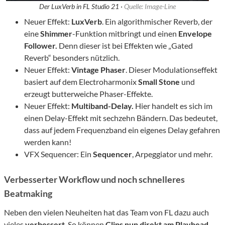
Der LuxVerb in FL Studio 21 ·
Quelle: Image-Line
Neuer Effekt:
LuxVerb
. Ein algorithmischer Reverb, der
eine
Shimmer
-Funktion mitbringt und einen
Envelope
Follower.
Denn dieser ist bei Effekten wie „Gated
Reverb“ besonders nützlich.
Neuer Effekt:
Vintage Phaser
. Dieser Modulationseffekt
basiert auf dem Electroharmonix
Small Stone
und
erzeugt butterweiche Phaser-Effekte.
Neuer Effekt:
Multiband-Delay.
Hier handelt es sich im
einen Delay-Effekt mit sechzehn Bändern. Das bedeutet,
dass auf jedem Frequenzband ein eigenes Delay gefahren
werden kann!
VFX Sequencer: Ein
Sequencer
, Arpeggiator und mehr.
Verbesserter Workflow und noch schnelleres
Beatmaking
Neben den vielen Neuheiten hat das Team von FL dazu auch
vieles
verbessert
. So können
Clips nun direkt am Playhead