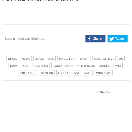
Tags in diesem Beitrag
DEALS
NEWS
DEALS
REC
IMAGE LINE
64 BIT
ABLETON LIVE
AU
DAW
DEAL
FL STUDIO
KOMPRESSOR
KOSTENLOS
MACOS
MIDI
PRODUCER
REVERB
VIDEO
VST
VST3
WINDOWS
ANZEIGE