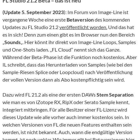
FL Studio 21.2 Beta – das ist neu
(Update 5. September 2023
): Im Forum von Image-Line ist
vergangene Woche eine erste
Betaversion
des kommenden
Updates zu FL Studio 21.2
veröffentlicht worden.
Und das hat
es in sich! Denn zum einen gibt es im Browser nun den Bereich
„
Sounds
„. Hier könnt ihr direkt von Image-Line Loops, Samples
und One-Shots laden. „FL Cloud“ nennt sich das Ganze.
Während der Beta-Phase ist die Funktion noch kostenlos. Aber
IL schreibt, dass das Herunterladen von Samples (wie bei den
Sample-Riesen Splice oder Loopcloud) nach Veröffentlichung
der vollen Version dann als Abo kostenpflichtig sein wird.
Dazu wird FL 21.2 als eine der ersten DAWs
Stem Separation
wie man es von iZotope RX, RipX oder Serato Sample kennt,
integriert mitbringen. Für alle Besitzer einer FL-Lizenz wird
dieses Update wie alle vorher auch immer kostenlos sein. In
welchen Versionen von FL die neuen Features enthalten sein
werden, ist nicht bekannt. Auch, wann die endgültige Version
kommt, ist noch unklar. Wie immer gilt bei Betaversionen: hier