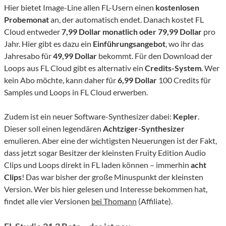
Hier bietet Image-Line allen FL-Usern einen
kostenlosen
Probemonat
an, der automatisch endet. Danach kostet FL
Cloud entweder
7,99 Dollar monatlich oder 79,99 Dollar
pro
Jahr. Hier gibt es dazu ein
Einführungsangebot
, wo ihr das
Jahresabo für
49,99 Dollar
bekommt. Für den Download der
Loops aus FL Cloud gibt es alternativ ein
Credits-System
. Wer
kein Abo möchte, kann daher für
6,99 Dollar
100 Credits für
Samples und Loops in FL Cloud erwerben.
Zudem ist ein neuer Software-Synthesizer dabei:
Kepler
.
Dieser soll einen legendären
Achtziger-Synthesizer
emulieren. Aber eine der wichtigsten Neuerungen ist der Fakt,
dass jetzt sogar Besitzer der kleinsten Fruity Edition Audio
Clips und Loops direkt in FL laden können – immerhin
acht
Clips
! Das war bisher der große Minuspunkt der kleinsten
Version. Wer bis hier gelesen und Interesse bekommen hat,
findet alle vier Versionen
bei Thomann
(Affiliate).