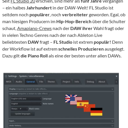
Seit
FL Studio 20
erschien, sind mehr als
fünf Jahre
vergangen
– ein halbes
Jahrhundert
in der DAW-Welt! FL Studio ist
seitdem noch
populärer
, noch
verbreiteter
geworden. Egal, ob
man hiesigen Producern im
Hip-Hop-Bereich
über die Schulter
schaut,
Amapiano-Crews
nach der
DAW ihrer
Wahl fragt oder
in vielen Techno Genres nach der nach Ableton Live
beliebtesten
DAW
fragt –
FL Studio
ist extrem
populär!
Denn
der Workflow ist auf extrem
schnelles Produzieren
ausgelegt.
Dazu gilt
die Piano Roll
als eine der besten unter allen DAWs.