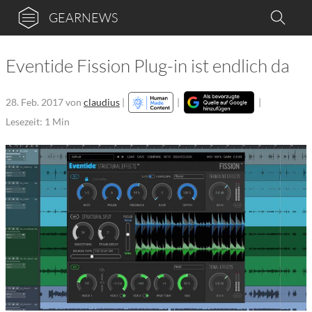
GEARNEWS
Eventide Fission Plug-in ist endlich da
28. Feb. 2017
von
claudius
|
|
|
Lesezeit: 1 Min