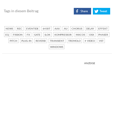
Tags in diesem Beitrag
NEWS
REC
EVENTIDE
64 BIT
AAX
AU
CHORUS
DELAY
EFFEKT
EQ
FISSION
FX
GATE
ILOK
KOMPRESSOR
MACOS
OSX
PHASER
PITCH
PLUG-IN
REVERB
TRANSIENT
TREMOLO
VIDEO
VST
WINDOWS
ANZEIGE