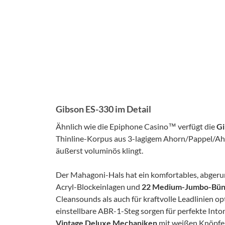
Gibson ES-330 im Detail
Ähnlich wie die Epiphone Casino™ verfügt die
Gi
Thinline-Korpus aus 3-lagigem Ahorn/Pappel/Aho
äußerst voluminös klingt.
Der Mahagoni-Hals hat ein komfortables, abgeru
Acryl-Blockeinlagen und
22 Medium-Jumbo-Bü
Cleansounds als auch für kraftvolle Leadlinien op
einstellbare ABR-1-Steg sorgen für perfekte Into
Vintage Deluxe Mechaniken
mit weißen Knöpfen