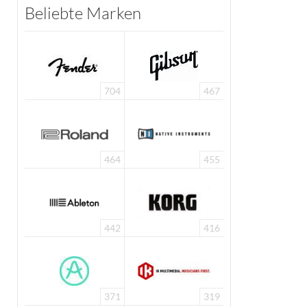
Beliebte Marken
704
467
464
455
442
416
371
319