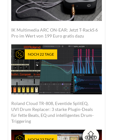
IK Multimedia ARC ON-EAR: Jetzt T-RackS 6
Pro im Wert von 199 Euro gratis dazu
NOCH 22 TAGE
Roland Cloud TR-808, Eventide SplitEQ,
UVI Drum Replacer: 3 starke Plugin-Deals
für fette Beats, EQ und intelligentes Drum-
Triggering
NOCH 23 TAGE