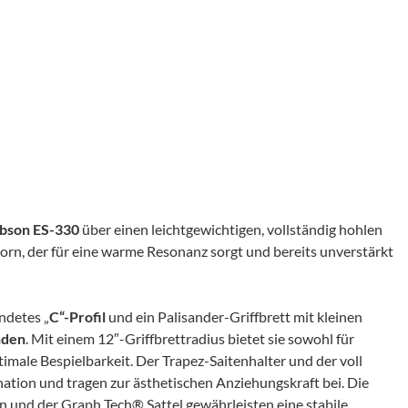
bson ES-330
über einen leichtgewichtigen, vollständig hohlen
rn, der für eine warme Resonanz sorgt und bereits unverstärkt
ndetes „
C“-Profil
und ein Palisander-Griffbrett mit kleinen
nden
. Mit einem 12″-Griffbrettradius bietet sie sowohl für
timale Bespielbarkeit. Der Trapez-Saitenhalter und der voll
nation und tragen zur ästhetischen Anziehungskraft bei. Die
 und der Graph Tech® Sattel gewährleisten eine stabile