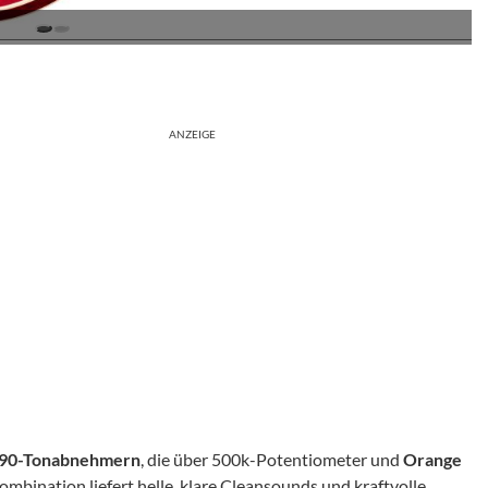
ANZEIGE
-90-Tonabnehmern
, die über 500k-Potentiometer und
Orange
mbination liefert helle, klare Cleansounds und kraftvolle,