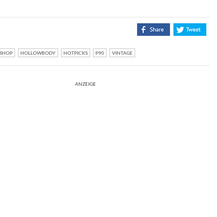
SHOP
HOLLOWBODY
HOTPICKS
P90
VINTAGE
ANZEIGE