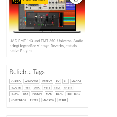
Quelle: Gibson
UAD EMT 140 und EMT 250: Universal Audio
bringt legendäre Vintage-Reverbs jetzt als
native Plugins
Beliebte Tags
VIDEO
WINDOWS
EFFEKT
FX
AU
MACOS
PLUG-IN
VST
AAX
VST3
MIDI
64 BIT
PEDAL
OSX
PLUGIN
MAC
DEAL
HOTPICKS
KOSTENLOS
FILTER
MAC OSX
32 BIT