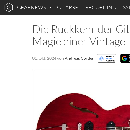
GEARNEWS
GITARRE
RECORDING
SY
Die Rückkehr der Gib
Magie einer Vintage-
01. Okt. 2024
von
Andreas Cordes
|
|