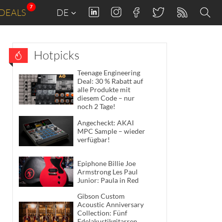
7
DEALS
DE
Hotpicks
Teenage Engineering
Deal: 30 % Rabatt auf
alle Produkte mit
diesem Code – nur
noch 2 Tage!
Angecheckt: AKAI
MPC Sample – wieder
verfügbar!
Epiphone Billie Joe
Armstrong Les Paul
Junior: Paula in Red
Gibson Custom
Acoustic Anniversary
Collection: Fünf
Edelakustikgitarren