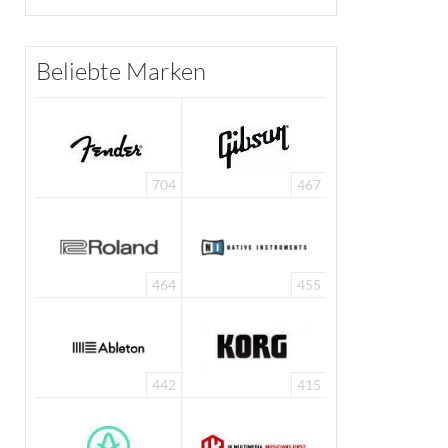
Beliebte Marken
704
467
464
455
442
415