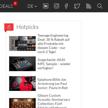
8
DEALS
DE
Hotpicks
Teenage Engineering
Deal: 30 % Rabatt auf
alle Produkte mit
diesem Code – nur
noch 2 Tage!
Angecheckt: AKAI
MPC Sample – wieder
verfügbar!
Epiphone Billie Joe
Armstrong Les Paul
Junior: Paula in Red
Gibson Custom
Acoustic Anniversary
Collection: Fünf
Edelakustikgitarren