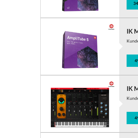
34
IK 
Kund
4
IK 
Kund
4