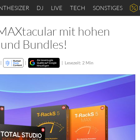
NTHESIZER
DJ
LIVE
TECH
SONSTIGES
 MAXtacular mit hohen
 und Bundles!
|
|
|
Lesezeit: 2 Min