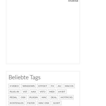
ANZEIGE
Beliebte Tags
VIDEO
WINDOWS
EFFEKT
FX
AU
MACOS
PLUG-IN
VST
AAX
VST3
MIDI
64 BIT
PEDAL
OSX
PLUGIN
MAC
DEAL
HOTPICKS
KOSTENLOS
FILTER
MAC OSX
32 BIT