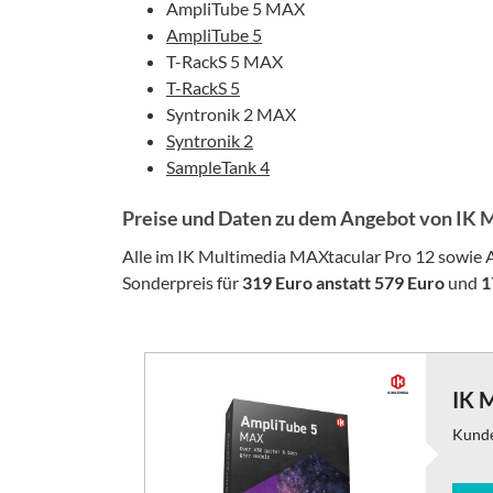
AmpliTube 5 MAX
AmpliTube 5
T-RackS 5 MAX
T-RackS 5
Syntronik 2 MAX
Syntronik 2
SampleTank 4
Preise und Daten zu dem Angebot von IK 
Alle im IK Multimedia MAXtacular Pro 12 sowie Ar
Sonderpreis für
319 Euro anstatt 579 Euro
und
1
IK 
Kund