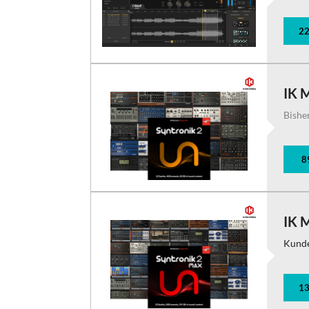
22
IK 
Bishe
8
IK 
Kund
13