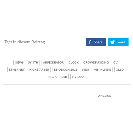
Tags in diesem Beitrag
NEWS
SYNTH
ARPEGGIATOR
CLOCK
CROWDFUNDING
CV
ETHERNET
KICKSTARTER
KNOBCON 2019
MIDI
MINIKLINKE
OLED
RACK
USB
VIDEO
ANZEIGE