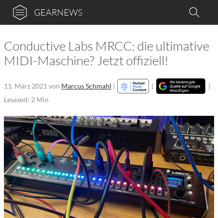
GEARNEWS
Conductive Labs MRCC: die ultimative
MIDI-Maschine? Jetzt offiziell!
11. März 2021
von
Marcus Schmahl
|
|
|
Lesezeit: 2 Min