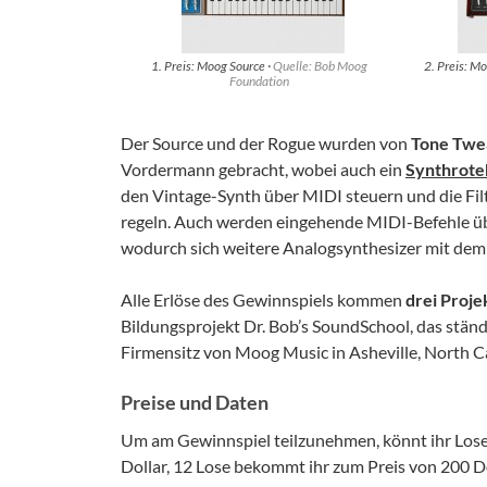
1. Preis: Moog Source ·
Quelle: Bob Moog
2. Preis: M
Foundation
Der Source und der Rogue wurden von
Tone Twe
Vordermann gebracht, wobei auch ein
Synthrote
den Vintage-Synth über MIDI steuern und die Fil
regeln. Auch werden eingehende MIDI-Befehle ü
wodurch sich weitere Analogsynthesizer mit dem
Alle Erlöse des Gewinnspiels kommen
drei Proj
Bildungsprojekt Dr. Bob’s SoundSchool, das stä
Firmensitz von Moog Music in Asheville, North Ca
Preise und Daten
Um am Gewinnspiel teilzunehmen, könnt ihr Lose
Dollar, 12 Lose bekommt ihr zum Preis von 200 Dol