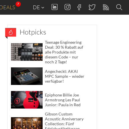
7
DEALS
DE
Hotpicks
Teenage Engineering
Deal: 30 % Rabatt auf
alle Produkte mit
diesem Code – nur
noch 2 Tage!
Angecheckt: AKAI
MPC Sample – wieder
verfügbar!
Epiphone Billie Joe
Armstrong Les Paul
Junior: Paula in Red
Gibson Custom
Acoustic Anniversary
Collection: Fünf
Edelakustikgitarren