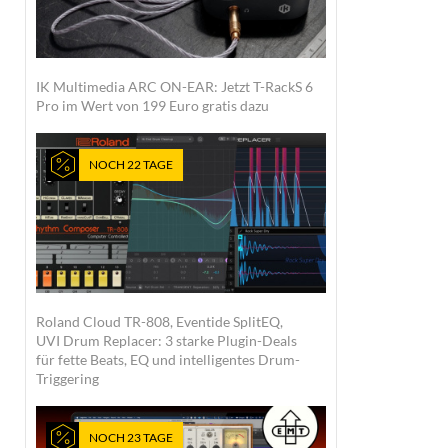
IK Multimedia ARC ON-EAR: Jetzt T-RackS 6
Pro im Wert von 199 Euro gratis dazu
NOCH 22 TAGE
Roland Cloud TR-808, Eventide SplitEQ,
UVI Drum Replacer: 3 starke Plugin-Deals
für fette Beats, EQ und intelligentes Drum-
Triggering
NOCH 23 TAGE