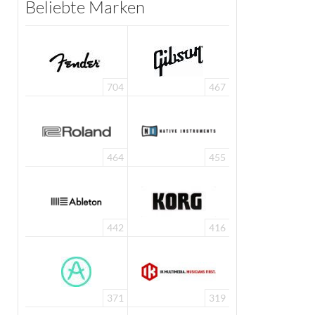
Beliebte Marken
704
467
464
455
442
416
371
319