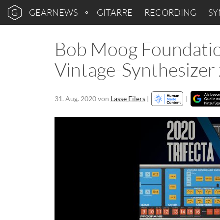
GEARNEWS
GITARRE
RECORDING
SY
Bob Moog Foundation
Vintage-Synthesizer
31. Aug. 2020
von
Lasse Eilers
|
|