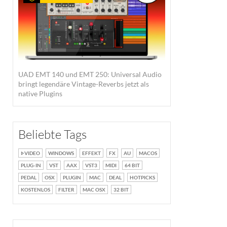
UAD EMT 140 und EMT 250: Universal Audio
bringt legendäre Vintage-Reverbs jetzt als
native Plugins
Beliebte Tags
VIDEO
WINDOWS
EFFEKT
FX
AU
MACOS
PLUG-IN
VST
AAX
VST3
MIDI
64 BIT
PEDAL
OSX
PLUGIN
MAC
DEAL
HOTPICKS
KOSTENLOS
FILTER
MAC OSX
32 BIT