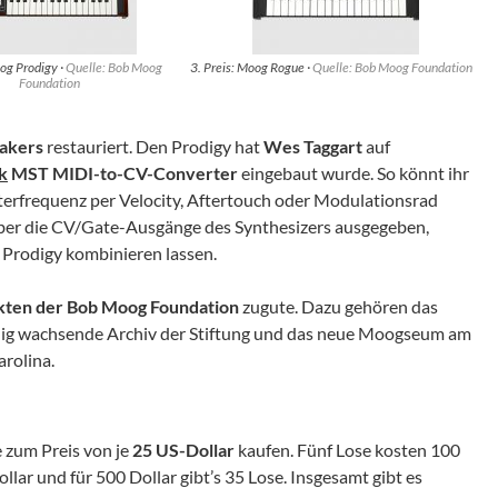
oog Prodigy ·
Quelle: Bob Moog
3. Preis: Moog Rogue ·
Quelle: Bob Moog Foundation
Foundation
akers
restauriert. Den Prodigy hat
Wes Taggart
auf
k
MST MIDI-to-CV-Converter
eingebaut wurde. So könnt ihr
terfrequenz per Velocity, Aftertouch oder Modulationsrad
ber die CV/Gate-Ausgänge des Synthesizers ausgegeben,
 Prodigy kombinieren lassen.
ekten der Bob Moog Foundation
zugute. Dazu gehören das
ndig wachsende Archiv der Stiftung und das neue Moogseum am
rolina.
 zum Preis von je
25 US-Dollar
kaufen. Fünf Lose kosten 100
lar und für 500 Dollar gibt’s 35 Lose. Insgesamt gibt es