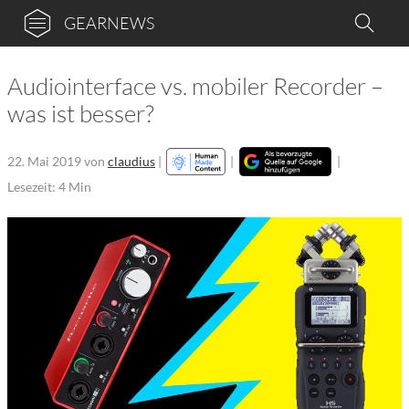
GEARNEWS
Audiointerface vs. mobiler Recorder –
was ist besser?
22. Mai 2019
von
claudius
|
|
|
Lesezeit: 4 Min