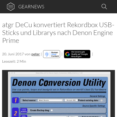
GEARNEWS
atgr DeCu konvertiert Rekordbox USB-
Sticks und Librarys nach Denon Engine
Prime
20. Juni 2017
von
peter
|
|
|
Lesezeit: 2 Min