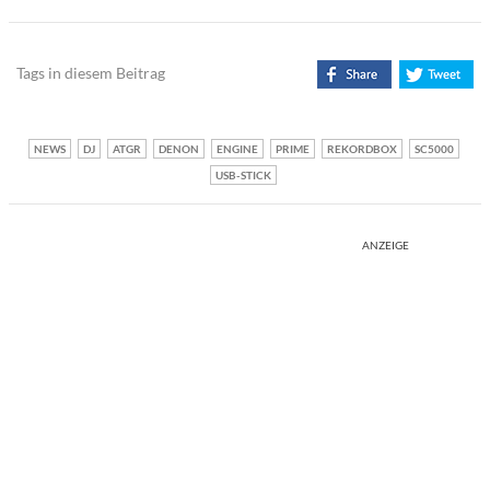
Tags in diesem Beitrag
NEWS
DJ
ATGR
DENON
ENGINE
PRIME
REKORDBOX
SC5000
USB-STICK
ANZEIGE