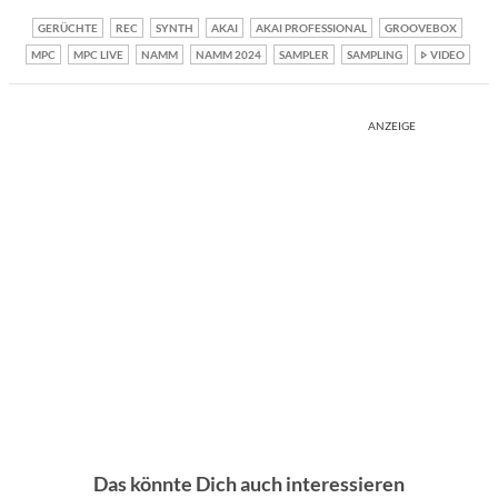
GERÜCHTE
REC
SYNTH
AKAI
AKAI PROFESSIONAL
GROOVEBOX
MPC
MPC LIVE
NAMM
NAMM 2024
SAMPLER
SAMPLING
VIDEO
ANZEIGE
Das könnte Dich auch interessieren