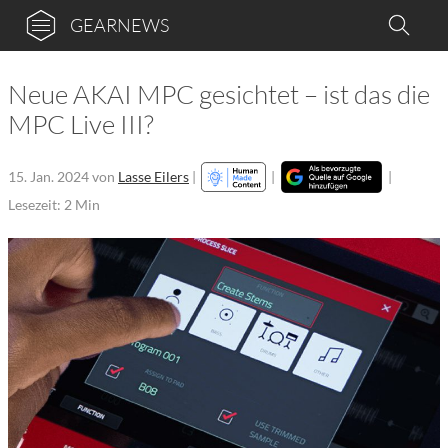
GEARNEWS
Neue AKAI MPC gesichtet – ist das die
MPC Live III?
15. Jan. 2024
von
Lasse Eilers
|
|
|
Lesezeit: 2 Min