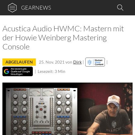
GEARNEWS
Acustica Audio HWMC: Mastern mit
der Howie Weinberg Mastering
Console
ABGELAUFEN
25. Nov. 2021
von
Dirk
|
|
|
Lesezeit: 3 Min