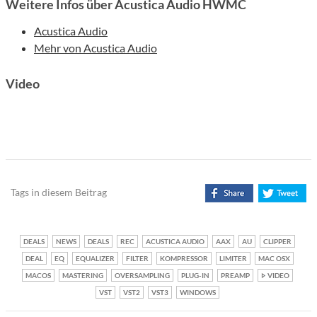
Weitere Infos über Acustica Audio HWMC
Acustica Audio
Mehr von Acustica Audio
Video
Tags in diesem Beitrag
DEALS
NEWS
DEALS
REC
ACUSTICA AUDIO
AAX
AU
CLIPPER
DEAL
EQ
EQUALIZER
FILTER
KOMPRESSOR
LIMITER
MAC OSX
MACOS
MASTERING
OVERSAMPLING
PLUG-IN
PREAMP
VIDEO
VST
VST2
VST3
WINDOWS