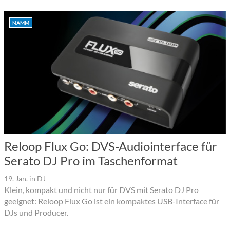
NAMM
Reloop Flux Go: DVS-Audiointerface für
Serato DJ Pro im Taschenformat
19. Jan.
in
DJ
Klein, kompakt und nicht nur für DVS mit Serato DJ Pro
geeignet: Reloop Flux Go ist ein kompaktes USB-Interface für
DJs und Producer.