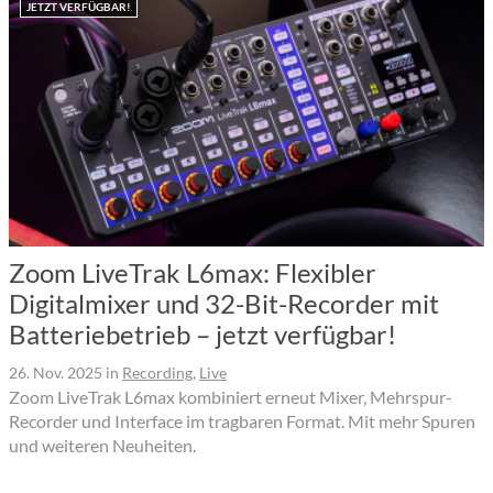
JETZT VERFÜGBAR!
Zoom LiveTrak L6max: Flexibler
Digitalmixer und 32-Bit-Recorder mit
Batteriebetrieb – jetzt verfügbar!
26. Nov. 2025
in
Recording
,
Live
Zoom LiveTrak L6max kombiniert erneut Mixer, Mehrspur-
Recorder und Interface im tragbaren Format. Mit mehr Spuren
und weiteren Neuheiten.