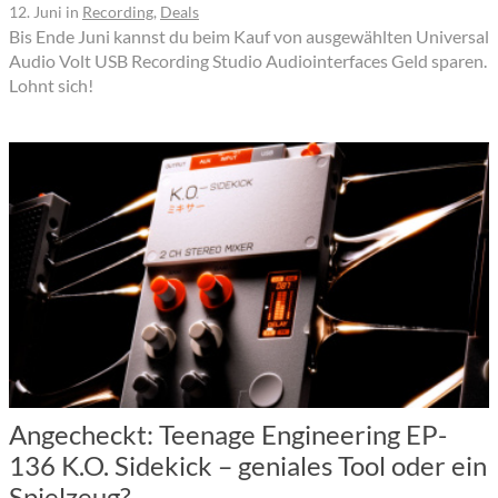
12. Juni
in
Recording
,
Deals
Bis Ende Juni kannst du beim Kauf von ausgewählten Universal
Audio Volt USB Recording Studio Audiointerfaces Geld sparen.
Lohnt sich!
Angecheckt: Teenage Engineering EP-
136 K.O. Sidekick – geniales Tool oder ein
Spielzeug?