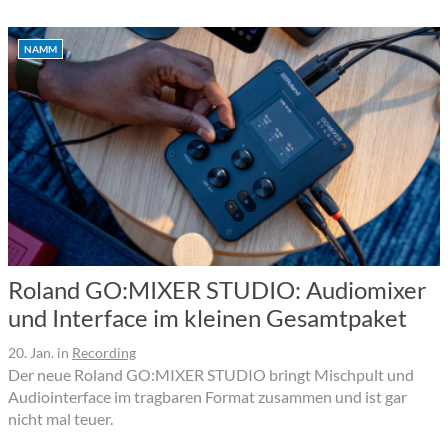
NAMM
Roland GO:MIXER STUDIO: Audiomixer
und Interface im kleinen Gesamtpaket
20. Jan.
in
Recording
Der neue Roland GO:MIXER STUDIO bringt Mischpult und
Audiointerface im tragbaren Format zusammen und ist gar
nicht mal teuer.