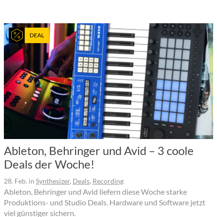
DEAL
Ableton, Behringer und Avid – 3 coole
Deals der Woche!
28. Feb.
in
Synthesizer
,
Deals
,
Recording
Ableton, Behringer und Avid liefern diese Woche starke
Produktions- und Studio Deals. Hardware und Software jetzt
viel günstiger sichern.