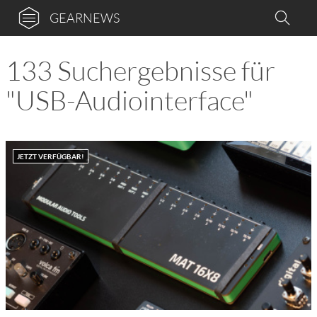
GEARNEWS
133 Suchergebnisse für
"USB-Audiointerface"
JETZT VERFÜGBAR!