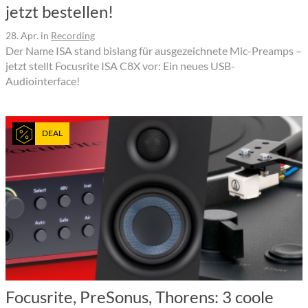
jetzt bestellen!
28. Apr.
in
Recording
Der Name ISA stand bislang für ausgezeichnete Mic-Preamps –
jetzt stellt Focusrite ISA C8X vor: Ein neues USB-
Audiointerface!
DEAL
Focusrite, PreSonus, Thorens: 3 coole