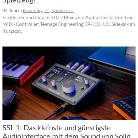
02. Juni
in
Recording
,
DJ
,
Synthesizer
Ein kleiner und mobiler (DJ-) Mixer, ein Audiointerface und ein
MIDI-Controller: Teenage Engineering EP-136 K.O. Sidekick im
Kurztest.
SSL 1: Das kleinste und günstigste
Audiointerface mit dem Sound von Solid