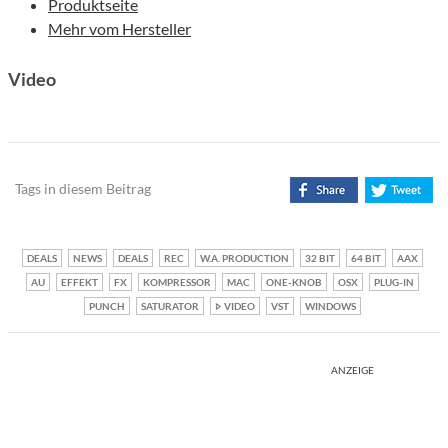
Produktseite
Mehr vom Hersteller
Video
Tags in diesem Beitrag
DEALS
NEWS
DEALS
REC
W.A. PRODUCTION
32 BIT
64 BIT
AAX
AU
EFFEKT
FX
KOMPRESSOR
MAC
ONE-KNOB
OSX
PLUG-IN
PUNCH
SATURATOR
VIDEO
VST
WINDOWS
ANZEIGE