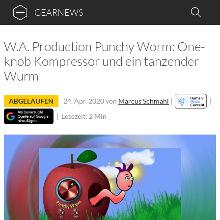
GEARNEWS
W.A. Production Punchy Worm: One-
knob Kompressor und ein tanzender
Wurm
ABGELAUFEN
24. Apr. 2020
von
Marcus Schmahl
|
|
|
Lesezeit: 2 Min