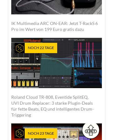
IK Multimedia ARC ON-EAR: Jetzt T-RackS 6
Pro im Wert von 199 Euro gratis dazu
NOCH 22 TAGE
Roland Cloud TR-808, Eventide SplitEQ,
UVI Drum Replacer: 3 starke Plugin-Deals
für fette Beats, EQ und intelligentes Drum-
Triggering
NOCH 23 TAGE