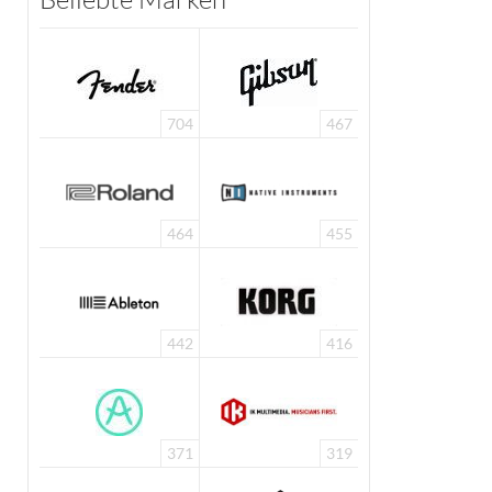
704
467
464
455
442
416
371
319