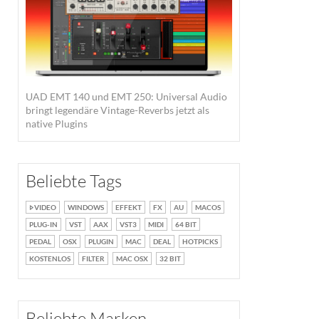
UAD EMT 140 und EMT 250: Universal Audio
bringt legendäre Vintage-Reverbs jetzt als
native Plugins
Beliebte Tags
VIDEO
WINDOWS
EFFEKT
FX
AU
MACOS
PLUG-IN
VST
AAX
VST3
MIDI
64 BIT
PEDAL
OSX
PLUGIN
MAC
DEAL
HOTPICKS
KOSTENLOS
FILTER
MAC OSX
32 BIT
Beliebte Marken