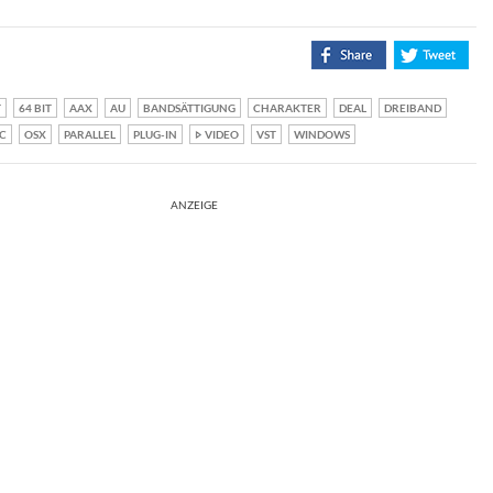
T
64 BIT
AAX
AU
BANDSÄTTIGUNG
CHARAKTER
DEAL
DREIBAND
C
OSX
PARALLEL
PLUG-IN
VIDEO
VST
WINDOWS
ANZEIGE