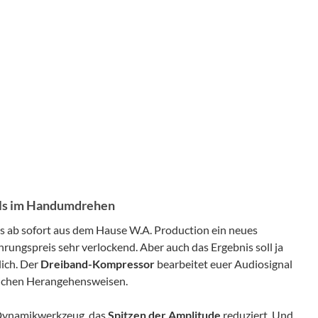
als im Handumdrehen
s ab sofort aus dem Hause W.A. Production ein neues
ührungspreis sehr verlockend. Aber auch das Ergebnis soll ja
lich. Der
Dreiband-Kompressor
bearbeitet euer Audiosignal
dlichen Herangehensweisen.
n Dynamikwerkzeug, das
Spitzen der Amplitude
reduziert. Und