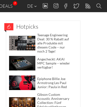
7
DEALS
DE
Hotpicks
Teenage Engineering
Deal: 30 % Rabatt auf
alle Produkte mit
diesem Code – nur
noch 2 Tage!
Angecheckt: AKAI
MPC Sample – wieder
verfügbar!
Epiphone Billie Joe
Armstrong Les Paul
Junior: Paula in Red
Gibson Custom
Acoustic Anniversary
Collection: Fünf
Edelakustikgitarren