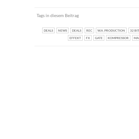
Tags in diesem Beitrag
DEALS
NEWS
DEALS
REC
W.A. PRODUCTION
32 BI
EFFEKT
FX
GATE
KOMPRESSOR
MA