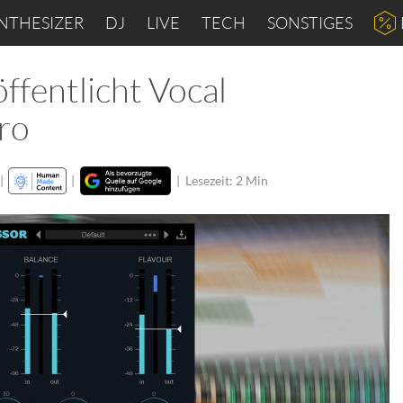
NTHESIZER
DJ
LIVE
TECH
SONSTIGES
ffentlicht Vocal
ro
|
|
|
Lesezeit: 2 Min