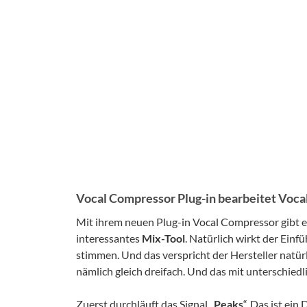
Vocal Compressor Plug-in bearbeitet Voc
Mit ihrem neuen Plug-in Vocal Compressor gibt e
interessantes
Mix-Tool
. Natürlich wirkt der Einf
stimmen. Und das verspricht der Hersteller natür
nämlich gleich dreifach. Und das mit unterschie
Zuerst durchläuft das Signal „
Peaks
“. Das ist ei