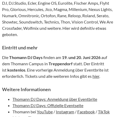
DJ, DJ.Studio, Ecler, Engine OS, Eurolite, Fischer Amps, Flyht
Pro, Glorious, Hercules, Jico, Magma, Millenium, Nexus Lights,
Numark, Omnitronic, Ortofon, Rane, Reloop, Roland, Serato,
Showtec, Soundswitch, Technics, Thon, Vision Control, We Are
Crossfader, Wolfmix und weitere. Hier wird definitiv etwas
geboten.
Eintritt und mehr
Die
Thomann DJ Days
finden am
19. und 20. Juni 2026
auf
dem Thomann Campus in
Treppendorf
statt. Der Eintritt
ist
kostenlos
. Eine vorherige Anmeldung über Eventbrite ist
erforderlich. Tickets und alle weiteren Infos gibt es
hier
.
Weitere Informationen
Thomann DJ Days: Anmeldung über Eventbrite
Thomann DJ Days: Offizielle Eventseite
Thomann bei
YouTube
/
Instagram
/
Facebook
/
TikTok