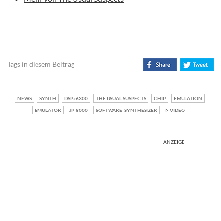
Tags in diesem Beitrag
NEWS
SYNTH
DSP56300
THE USUAL SUSPECTS
CHIP
EMULATION
EMULATOR
JP-8000
SOFTWARE-SYNTHESIZER
VIDEO
ANZEIGE