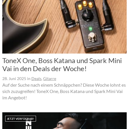
ToneX One, Boss Katana und Spark Mini
Vai in den Deals der Woche!
28. Juni 2025
in
Deals
,
Gitarre
Auf der Suche nach einem Schnäppchen? Diese Woche lohnt es
sich zuzugreifen! ToneX One, Boss Katana und Spark Mini Vai
im Angebot!
JETZT VERFÜGBAR!