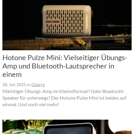
Hotone Pulze Mini: Vielseitiger Übungs-
Amp und Bluetooth-Lautsprecher in
einem
28. Juli 2025
in
Gitarre
Mächtiger Übungs-Amp im Kleinstformat? Oder Bluetooth-
Speaker für unterwegs? Der Hotone Pulze Mini ist beides auf
einmal. Und noch viel mehr!