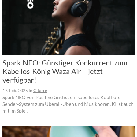
Spark NEO: Günstiger Konkurrent zum
Kabellos-König Waza Air – jetzt
verfügbar!
17. Feb. 2025
in
Gitarre
Spark NEO von Positive Grid ist ein kabelloses Kopfhörer-
Sender-System zum Überall-Üben und Musikhören. KI ist auch
mit im Spiel.