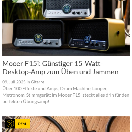
Mooer F15i: Günstiger 15-Watt-
Desktop-Amp zum Üben und Jammen
09. Juli 2025
in
Gitarre
Über 100 Effekte und Amps, Drum Machine, Looper,
Metronom, Stimmgerät: im Mooer F15i steckt alles drin für den
perfekten Übungsamp!
DEAL