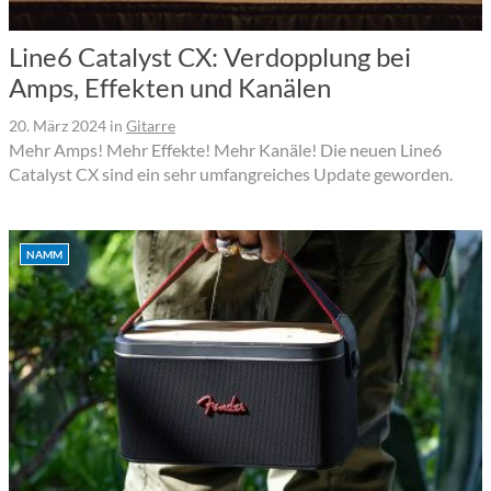
Line6 Catalyst CX: Verdopplung bei
Amps, Effekten und Kanälen
20. März 2024
in
Gitarre
Mehr Amps! Mehr Effekte! Mehr Kanäle! Die neuen Line6
Catalyst CX sind ein sehr umfangreiches Update geworden.
NAMM