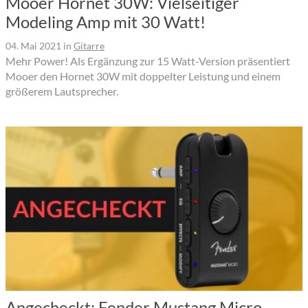
Mooer Hornet 30W: Vielseitiger
Modeling Amp mit 30 Watt!
04. Mai 2021
in
Gitarre
Mehr Power! Als Ergänzung zur 15 Watt-Version präsentiert
Mooer den Hornet 30W mit doppelter Leistung und einem
größerem Lautsprecher.
Angecheckt: Fender Mustang Micro