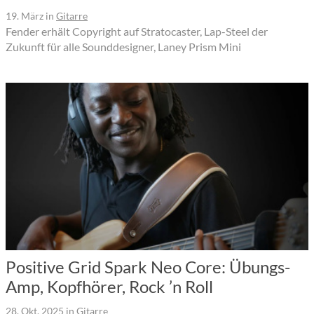
19. März
in
Gitarre
Fender erhält Copyright auf Stratocaster, Lap-Steel der
Zukunft für alle Sounddesigner, Laney Prism Mini
Positive Grid Spark Neo Core: Übungs-
Amp, Kopfhörer, Rock ’n Roll
28. Okt. 2025
in
Gitarre