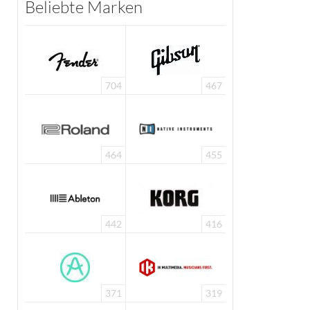
Beliebte Marken
704
467
464
455
442
416
371
319