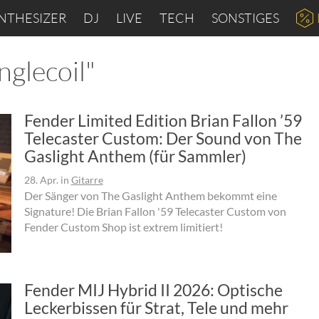
NTHESIZER
DJ
LIVE
TECH
SONSTIGES
nglecoil"
Fender Limited Edition Brian Fallon ’59
Telecaster Custom: Der Sound von The
Gaslight Anthem (für Sammler)
28. Apr.
in
Gitarre
Der Sänger von The Gaslight Anthem bekommt eine
Signature! Die Brian Fallon '59 Telecaster Custom von
Fender Custom Shop ist extrem limitiert!
Fender MIJ Hybrid II 2026: Optische
Leckerbissen für Strat, Tele und mehr