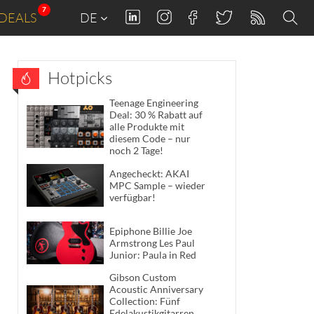
7
DEALS
DE
Hotpicks
Teenage Engineering
Deal: 30 % Rabatt auf
alle Produkte mit
diesem Code – nur
noch 2 Tage!
Angecheckt: AKAI
MPC Sample – wieder
verfügbar!
Epiphone Billie Joe
Armstrong Les Paul
Junior: Paula in Red
Gibson Custom
Acoustic Anniversary
Collection: Fünf
Edelakustikgitarren