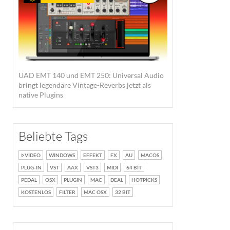
UAD EMT 140 und EMT 250: Universal Audio
bringt legendäre Vintage-Reverbs jetzt als
native Plugins
Beliebte Tags
VIDEO
WINDOWS
EFFEKT
FX
AU
MACOS
PLUG-IN
VST
AAX
VST3
MIDI
64 BIT
PEDAL
OSX
PLUGIN
MAC
DEAL
HOTPICKS
KOSTENLOS
FILTER
MAC OSX
32 BIT