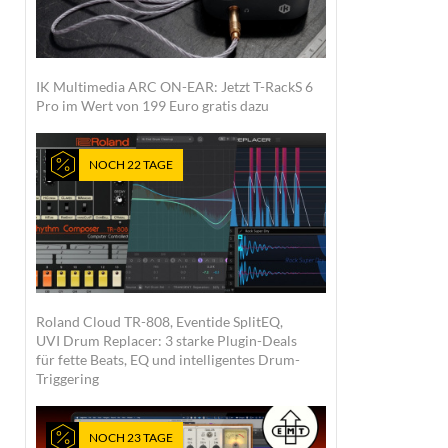
IK Multimedia ARC ON-EAR: Jetzt T-RackS 6
Pro im Wert von 199 Euro gratis dazu
NOCH 22 TAGE
Roland Cloud TR-808, Eventide SplitEQ,
UVI Drum Replacer: 3 starke Plugin-Deals
für fette Beats, EQ und intelligentes Drum-
Triggering
NOCH 23 TAGE