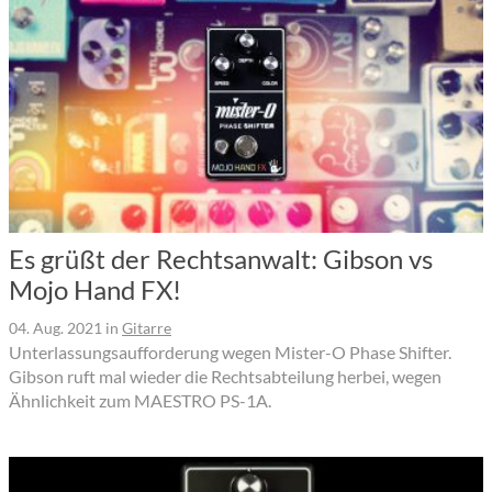
Es grüßt der Rechtsanwalt: Gibson vs
Mojo Hand FX!
04. Aug. 2021
in
Gitarre
Unterlassungsaufforderung wegen Mister-O Phase Shifter.
Gibson ruft mal wieder die Rechtsabteilung herbei, wegen
Ähnlichkeit zum MAESTRO PS-1A.