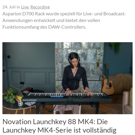
24. Juli
in
Live
,
Recording
Asparion D700 Rack wurde speziell für Live- und Broadcast-
Anwendungen entwickelt und bietet den vollen
Funktionsumfang des DAW-Controllers.
Novation Launchkey 88 MK4: Die
Launchkey MK4-Serie ist vollständig