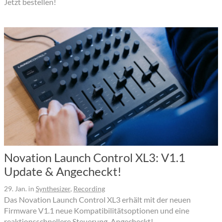
Jetzt bestellen!
Novation Launch Control XL3: V1.1
Update & Angecheckt!
29. Jan.
in
Synthesizer
,
Recording
Das Novation Launch Control XL3 erhält mit der neuen
Firmware V1.1 neue Kompatibilitätsoptionen und eine
reaktionsschnellere Steuerung. Angecheckt!