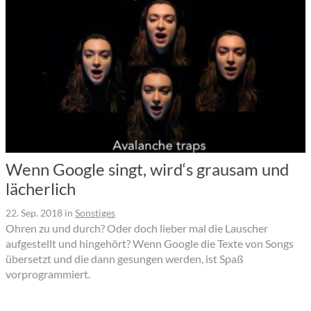
Wenn Google singt, wird‘s grausam und
lächerlich
22. Sep. 2018
in
Sonstiges
Ohren zu und durch? Oder doch lieber mal die Lauscher
aufgestellt und hingehört? Wenn Google die Texte von Songs
übersetzt und die dann gesungen werden, ist Spaß
vorprogrammiert.