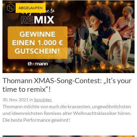
ABGELAUFEN
Thomann XMAS-Song-Contest: „It’s your
time to remix“!
30. Nov. 2021
in
Sonstiges
Thomann möchte von euch die krassesten, ungewöhnlichsten
und ideenreichsten Remixes alter Weihnachtsklassiker hören.
Die beste Performance gewinnt!