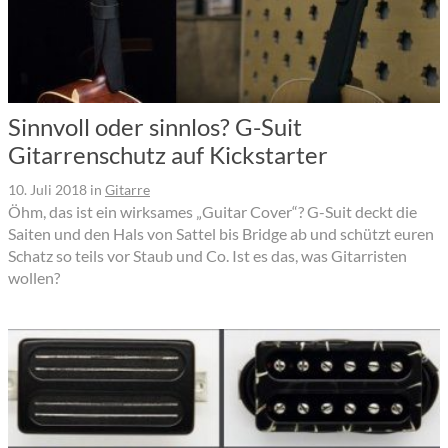
Sinnvoll oder sinnlos? G-Suit
Gitarrenschutz auf Kickstarter
10. Juli 2018
in
Gitarre
Öhm, das ist ein wirksames „Guitar Cover“? G-Suit deckt die
Saiten und den Hals von Sattel bis Bridge ab und schützt euren
Schatz so teils vor Staub und Co. Ist es das, was Gitarristen
wollen?