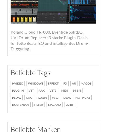
Roland Cloud TR-808, Eventide SplitEQ,
UVI Drum Replacer: 3 starke Plugin-Deals
für fette Beats, EQ und intelligentes Drum-
Triggering
Beliebte Tags
VIDEO
WINDOWS
EFFEKT
FX
AU
MACOS
PLUG-IN
VST
AAX
VST3
MIDI
64 BIT
PEDAL
OSX
PLUGIN
MAC
DEAL
HOTPICKS
KOSTENLOS
FILTER
MAC OSX
32 BIT
Beliebte Marken