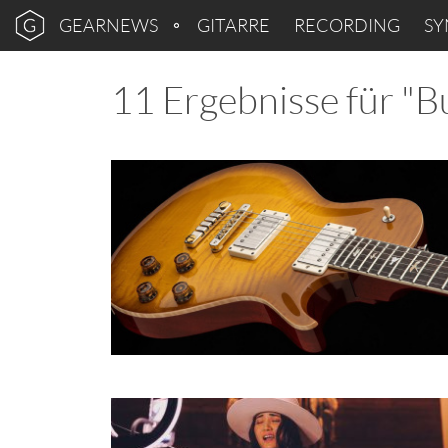
GEARNEWS
GITARRE
RECORDING
SY
11 Ergebnisse für "B