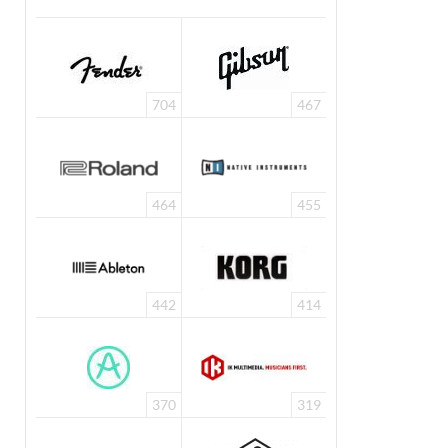
704
467
464
455
442
414
370
319