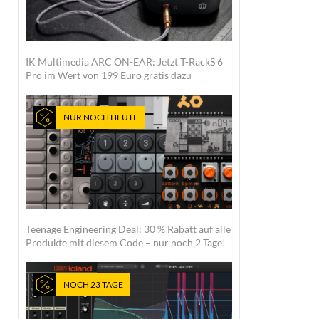
IK Multimedia ARC ON-EAR: Jetzt T-RackS 6
Pro im Wert von 199 Euro gratis dazu
NUR NOCH HEUTE
Teenage Engineering Deal: 30 % Rabatt auf alle
Produkte mit diesem Code – nur noch 2 Tage!
NOCH 23 TAGE