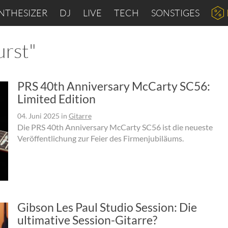
NTHESIZER
DJ
LIVE
TECH
SONSTIGES
urst"
PRS 40th Anniversary McCarty SC56:
Limited Edition
04. Juni 2025
in
Gitarre
Die PRS 40th Anniversary McCarty SC56 ist die neueste
Veröffentlichung zur Feier des Firmenjubiläums.
Gibson Les Paul Studio Session: Die
ultimative Session-Gitarre?