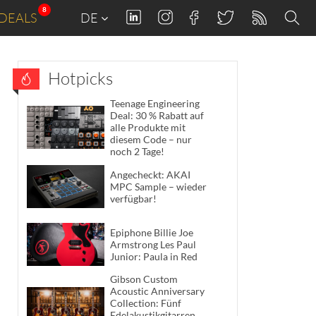
8
DEALS
DE
Hotpicks
Teenage Engineering
Deal: 30 % Rabatt auf
alle Produkte mit
diesem Code – nur
noch 2 Tage!
Angecheckt: AKAI
MPC Sample – wieder
verfügbar!
Epiphone Billie Joe
Armstrong Les Paul
Junior: Paula in Red
Gibson Custom
Acoustic Anniversary
Collection: Fünf
Edelakustikgitarren