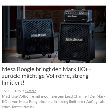
Mesa Boogie bringt den Mark IIC++
zurück: mächtige Vollröhre, streng
limitiert!
15. Juli 2025
in
Gitarre
Mächtige Vollröhre mit modifiziertem Lead Channel! Der Mark
IIC++ von Mesa Boogie kommt in streng limitierter Auflage als
edles Topteil zurück.