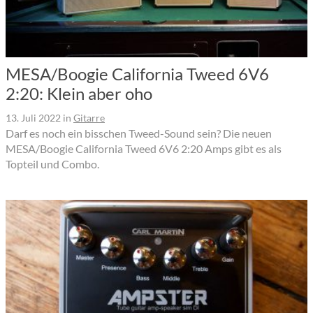
MESA/Boogie California Tweed 6V6
2:20: Klein aber oho
13. Juli 2022
in
Gitarre
Darf es noch ein bisschen Tweed-Sound sein? Die neuen
MESA/Boogie California Tweed 6V6 2:20 Amps gibt es als
Topteil und Combo.