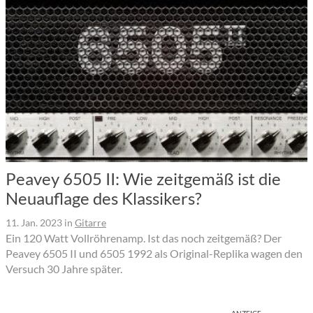
Peavey 6505 II: Wie zeitgemäß ist die
Neuauflage des Klassikers?
11. Jan. 2023
in
Gitarre
Ein 120 Watt Vollröhrenamp. Ist das noch zeitgemäß? Der
Peavey 6505 II und 6505 1992 als Original-Replika wagen den
Versuch 30 Jahre später.
ANZEIGE