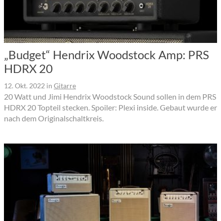
„Budget“ Hendrix Woodstock Amp: PRS
HDRX 20
12. Okt. 2022
in
Gitarre
20 Watt und Jimi Hendrix Woodstock Sound sollen in dem PRS
HDRX 20 Topteil stecken. Spoiler: Plexi inside. Gebaut wurde er
nach dem Originalschaltkreis.