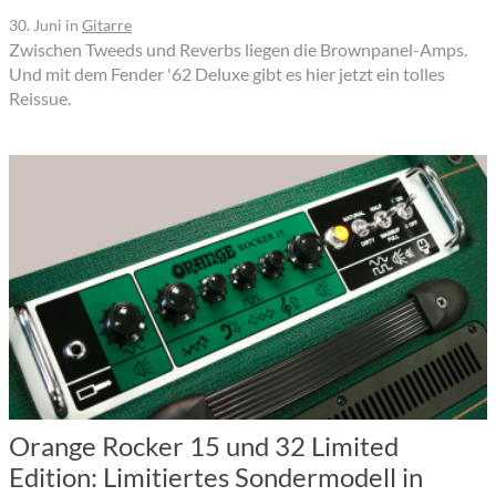
30. Juni
in
Gitarre
Zwischen Tweeds und Reverbs liegen die Brownpanel-Amps.
Und mit dem Fender '62 Deluxe gibt es hier jetzt ein tolles
Reissue.
Orange Rocker 15 und 32 Limited
Edition: Limitiertes Sondermodell in