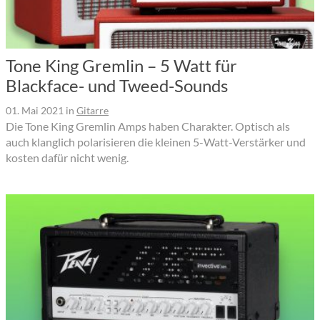
Tone King Gremlin – 5 Watt für
Blackface- und Tweed-Sounds
01. Mai 2021
in
Gitarre
Die Tone King Gremlin Amps haben Charakter. Optisch als
auch klanglich polarisieren die kleinen 5-Watt-Verstärker und
kosten dafür nicht wenig.