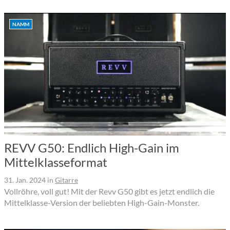
NAMM
REVV G50: Endlich High-Gain im
Mittelklasseformat
31. Jan. 2024
in
Gitarre
Vollröhre, voll gut! Mit der Revv G50 gibt es jetzt endlich die
Mittelklasse-Version der beliebten High-Gain-Monster.