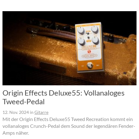
Origin Effects Deluxe55: Vollanaloges
Tweed-Pedal
12. Nov. 2024
in
Gitarre
Mit der Origin Effects Deluxe55 Tweed Recreation kommt ein
vollanaloges Crunch-Pedal dem Sound der legendären Fender-
Amps näher.