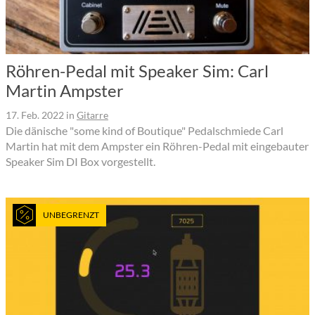
Röhren-Pedal mit Speaker Sim: Carl
Martin Ampster
17. Feb. 2022
in
Gitarre
Die dänische "some kind of Boutique" Pedalschmiede Carl
Martin hat mit dem Ampster ein Röhren-Pedal mit eingebauter
Speaker Sim DI Box vorgestellt.
UNBEGRENZT