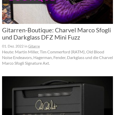
Gitarren-Boutique: Charvel Marco Sfogli
und Darkglass DFZ Mini Fuzz
01. Dez. 2022
in
Gitarre
Heute: Martin Miller, Tim Commerford (RATM), Old Blood
Noise Endeavors, Hagerman, Fender, Darkglass und die Charvel
Marco Sfogli Signature Axt.