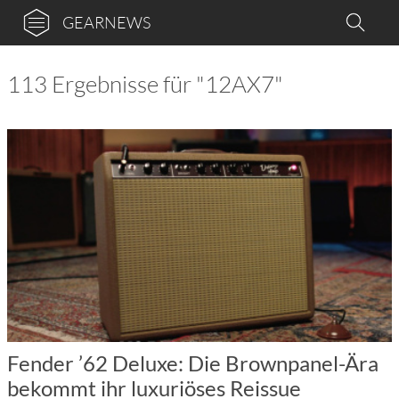
GEARNEWS
113 Ergebnisse für "12AX7"
Fender ’62 Deluxe: Die Brownpanel-Ära
bekommt ihr luxuriöses Reissue