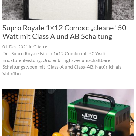
Supro Royale 1×12 Combo: „cleane“ 50
Watt mit Class A und AB Schaltung
01. Dez. 2021
in
Gitarre
Der Supro Royale ist ein 1x12 Combo mit 50 Watt
Endstufenleistung. Und er bringt zwei umschaltbare
Schaltungstypen mit: Class-A und Class-AB. Natürlich als
Vollröhre.