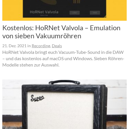
Kostenlos: HoRNet Valvola – Emulation
von sieben Vakuumröhren
21. Dez. 2021
in
Recording
,
Deals
HoRNet Valvola bringt euch Vacuum-Tube-Sound in die DAW
– und das kostenlos auf macOS und Windows. Sieben Röhren-
Modelle stehen zur Auswahl.