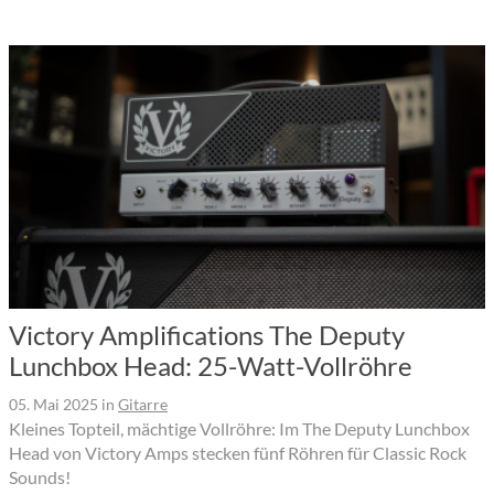
Victory Amplifications The Deputy
Lunchbox Head: 25-Watt-Vollröhre
05. Mai 2025
in
Gitarre
Kleines Topteil, mächtige Vollröhre: Im The Deputy Lunchbox
Head von Victory Amps stecken fünf Röhren für Classic Rock
Sounds!