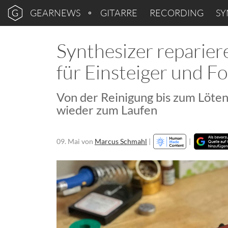
GEARNEWS
GITARRE
RECORDING
SY
Synthesizer reparier
für Einsteiger und F
Von der Reinigung bis zum Löten
wieder zum Laufen
09. Mai
von
Marcus Schmahl
|
|