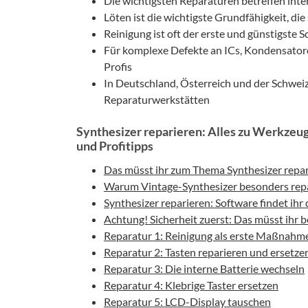
Die wichtigsten Reparaturen betreffen inter
Löten ist die wichtigste Grundfähigkeit, die
Reinigung ist oft der erste und günstigste S
Für komplexe Defekte an ICs, Kondensatore
Profis
In Deutschland, Österreich und der Schweiz 
Reparaturwerkstätten
Synthesizer reparieren: Alles zu Werkzeug
und Profitipps
Das müsst ihr zum Thema Synthesizer repa
Warum Vintage-Synthesizer besonders repar
Synthesizer reparieren: Software findet ihr
Achtung! Sicherheit zuerst: Das müsst ihr 
Reparatur 1: Reinigung als erste Maßnahm
Reparatur 2: Tasten reparieren und ersetze
Reparatur 3: Die interne Batterie wechseln
Reparatur 4: Klebrige Taster ersetzen
Reparatur 5: LCD-Display tauschen