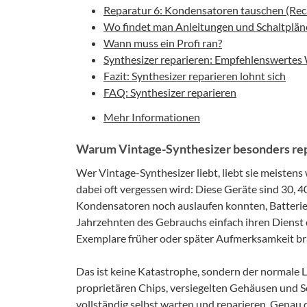
Reparatur 6: Kondensatoren tauschen (Rec
Wo findet man Anleitungen und Schaltplän
Wann muss ein Profi ran?
Synthesizer reparieren: Empfehlenswertes
Fazit: Synthesizer reparieren lohnt sich
FAQ: Synthesizer reparieren
Mehr Informationen
Warum Vintage-Synthesizer besonders repa
Wer Vintage-Synthesizer liebt, liebt sie meistens
dabei oft vergessen wird: Diese Geräte sind 30, 40
Kondensatoren noch auslaufen konnten, Batterien
Jahrzehnten des Gebrauchs einfach ihren Dienst q
Exemplare früher oder später Aufmerksamkeit b
Das ist keine Katastrophe, sondern der normale 
proprietären Chips, versiegelten Gehäusen und S
vollständig selbst warten und reparieren. Genau 