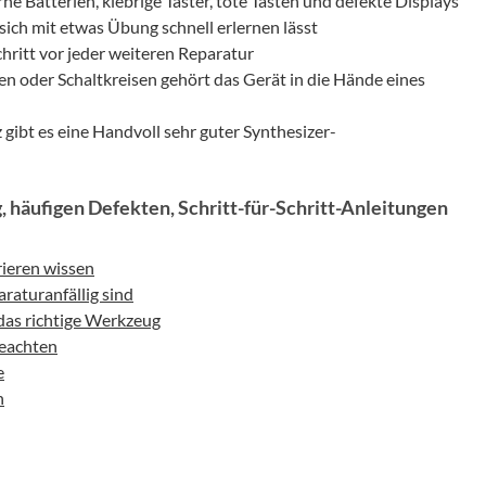
ne Batterien, klebrige Taster, tote Tasten und defekte Displays
 sich mit etwas Übung schnell erlernen lässt
chritt vor jeder weiteren Reparatur
n oder Schaltkreisen gehört das Gerät in die Hände eines
gibt es eine Handvoll sehr guter Synthesizer-
, häufigen Defekten, Schritt-für-Schritt-Anleitungen
rieren wissen
aturanfällig sind
 das richtige Werkzeug
beachten
e
n