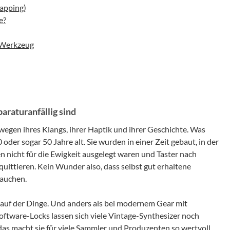
apping)
e?
 Werkzeug
raturanfällig sind
 wegen ihres Klangs, ihrer Haptik und ihrer Geschichte. Was
 oder sogar 50 Jahre alt. Sie wurden in einer Zeit gebaut, in der
 nicht für die Ewigkeit ausgelegt waren und Taster nach
uittieren. Kein Wunder also, dass selbst gut erhaltene
rauchen.
Lauf der Dinge. Und anders als bei modernem Gear mit
oftware-Locks lassen sich viele Vintage-Synthesizer noch
das macht sie für viele Sammler und Produzenten so wertvoll.