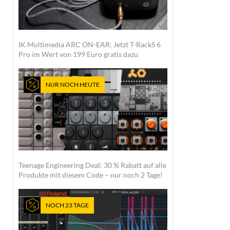
IK Multimedia ARC ON-EAR: Jetzt T-RackS 6
Pro im Wert von 199 Euro gratis dazu
NUR NOCH HEUTE
Teenage Engineering Deal: 30 % Rabatt auf alle
Produkte mit diesem Code – nur noch 2 Tage!
NOCH 23 TAGE