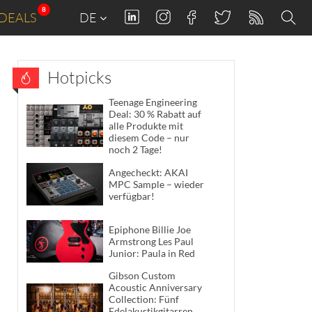
8
DEALS
DE
Hotpicks
Teenage Engineering
Deal: 30 % Rabatt auf
alle Produkte mit
diesem Code – nur
noch 2 Tage!
Angecheckt: AKAI
MPC Sample – wieder
verfügbar!
Epiphone Billie Joe
Armstrong Les Paul
Junior: Paula in Red
Gibson Custom
Acoustic Anniversary
Collection: Fünf
Edelakustikgitarren