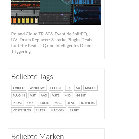
Roland Cloud TR-808, Eventide SplitEQ,
UVI Drum Replacer: 3 starke Plugin-Deals
für fette Beats, EQ und intelligentes Drum-
Triggering
Beliebte Tags
VIDEO
WINDOWS
EFFEKT
FX
AU
MACOS
PLUG-IN
VST
AAX
VST3
MIDI
64 BIT
PEDAL
OSX
PLUGIN
MAC
DEAL
HOTPICKS
KOSTENLOS
FILTER
MAC OSX
32 BIT
Beliebte Marken