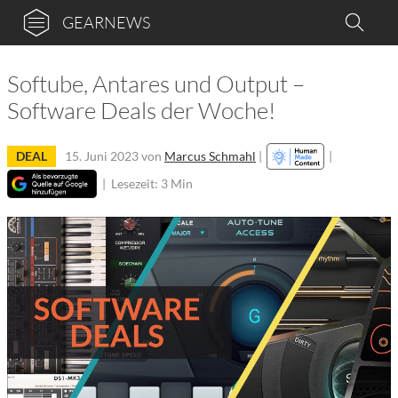
GEARNEWS
Softube, Antares und Output –
Software Deals der Woche!
DEAL
15. Juni 2023
von
Marcus Schmahl
|
|
|
Lesezeit: 3 Min