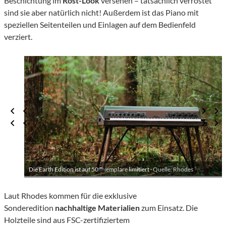
Beschichtung im
Rost-Look
versehen – tatsächlich verrostet
sind sie aber natürlich nicht! Außerdem ist das Piano mit
speziellen Seitenteilen und Einlagen auf dem Bedienfeld
verziert.
Die Earth Edition ist auf 50 Exemplare limitiert ·
Quelle: Rhodes
Laut Rhodes kommen für die exklusive
Sonderedition
nachhaltige Materialien
zum Einsatz. Die
Holzteile sind aus FSC-zertifiziertem