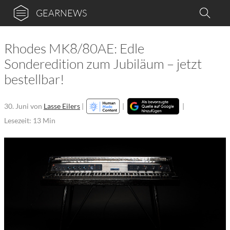
GEARNEWS
Rhodes MK8/80AE: Edle
Sonderedition zum Jubiläum – jetzt
bestellbar!
30. Juni
von
Lasse Eilers
|
|
|
Lesezeit: 13 Min