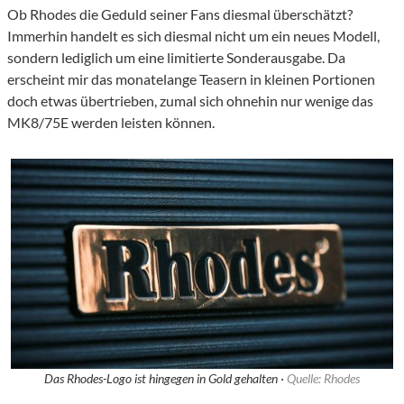
Ob Rhodes die Geduld seiner Fans diesmal überschätzt?
Immerhin handelt es sich diesmal nicht um ein neues Modell,
sondern lediglich um eine limitierte Sonderausgabe. Da
erscheint mir das monatelange Teasern in kleinen Portionen
doch etwas übertrieben, zumal sich ohnehin nur wenige das
MK8/75E werden leisten können.
Das Rhodes-Logo ist hingegen in Gold gehalten ·
Quelle: Rhodes