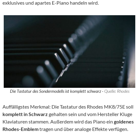
exklusives und apartes E-Piano handeln wird.
Die Tastatur des Sondermodells ist komplett schwarz ·
Quelle: Rhodes
Auffälligstes Merkmal: Die Tastatur des Rhodes MK8/75E soll
komplett in Schwarz
gehalten sein und vom Hersteller Kluge
Klaviaturen stammen. Außerdem wird das Piano ein
goldenes
Rhodes-Emblem
tragen und über analoge Effekte verfügen.