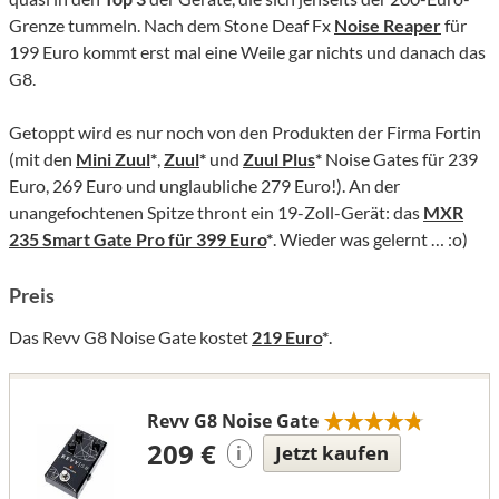
Grenze tummeln. Nach dem Stone Deaf Fx
Noise Reaper
für
199 Euro kommt erst mal eine Weile gar nichts und danach das
G8.
Getoppt wird es nur noch von den Produkten der Firma Fortin
(mit den
Mini Zuul
*
,
Zuul
*
und
Zuul Plus
*
Noise Gates für 239
Euro, 269 Euro und unglaubliche 279 Euro!). An der
unangefochtenen Spitze thront ein 19-Zoll-Gerät: das
MXR
235 Smart Gate Pro für 399 Euro
*
. Wieder was gelernt … :o)
Preis
Das Revv G8 Noise Gate kostet
219 Euro
*
.
Revv G8 Noise Gate
209 €
Jetzt kaufen
i