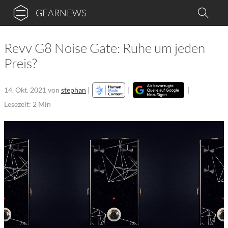
GEARNEWS
Revv G8 Noise Gate: Ruhe um jeden
Preis?
14. Okt. 2021
von
stephan
|
|
|
Lesezeit: 2 Min