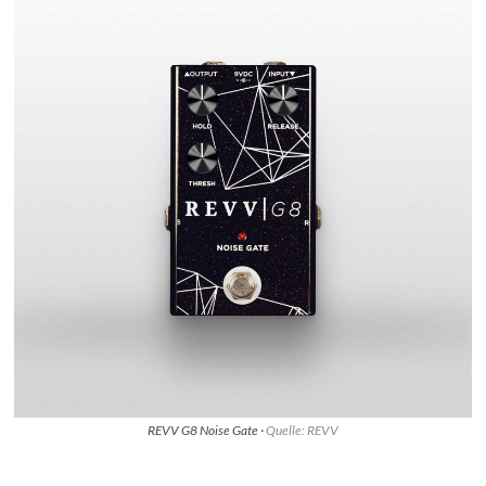
REVV G8 Noise Gate ·
Quelle: REVV