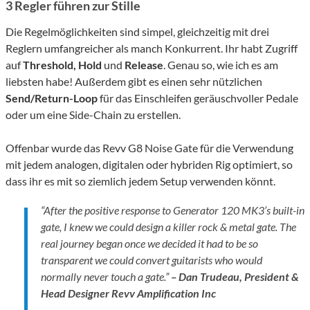
3 Regler führen zur Stille
Die Regelmöglichkeiten sind simpel, gleichzeitig mit drei
Reglern umfangreicher als manch Konkurrent. Ihr habt Zugriff
auf
Threshold, Hold
und
Release
. Genau so, wie ich es am
liebsten habe! Außerdem gibt es einen sehr nützlichen
Send/Return-Loop
für das Einschleifen geräuschvoller Pedale
oder um eine Side-Chain zu erstellen.
Offenbar wurde das Revv G8 Noise Gate für die Verwendung
mit jedem analogen, digitalen oder hybriden Rig optimiert, so
dass ihr es mit so ziemlich jedem Setup verwenden könnt.
“
After the positive response to Generator 120 MK3’s built-in
gate, I knew we could design a killer rock & metal gate. The
real journey began once we decided it had to be so
transparent we could convert guitarists who would
normally never touch a gate.
”
– Dan Trudeau, President &
Head Designer Revv Amplification Inc