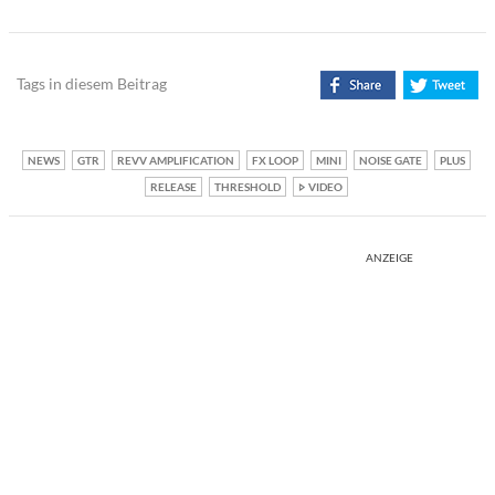
Tags in diesem Beitrag
NEWS
GTR
REVV AMPLIFICATION
FX LOOP
MINI
NOISE GATE
PLUS
RELEASE
THRESHOLD
VIDEO
ANZEIGE