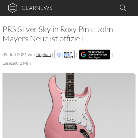
GEARNEWS
PRS Silver Sky in Roxy Pink: John
Mayers Neue ist offiziell!
09. Juli 2021
von
stephan
|
|
|
Lesezeit: 2 Min