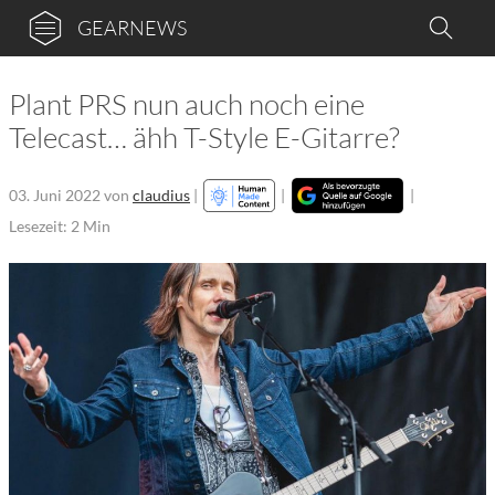
GEARNEWS
Plant PRS nun auch noch eine
Telecast… ähh T-Style E-Gitarre?
03. Juni 2022
von
claudius
|
|
|
Lesezeit: 2 Min