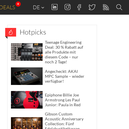
8
DEALS
DE
Hotpicks
Teenage Engineering
Deal: 30 % Rabatt auf
alle Produkte mit
diesem Code – nur
noch 2 Tage!
Angecheckt: AKAI
MPC Sample – wieder
verfügbar!
Epiphone Billie Joe
Armstrong Les Paul
Junior: Paula in Red
Gibson Custom
Acoustic Anniversary
Collection: Fünf
Edelakustikgitarren