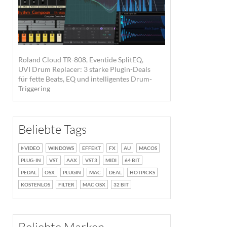
Roland Cloud TR-808, Eventide SplitEQ,
UVI Drum Replacer: 3 starke Plugin-Deals
für fette Beats, EQ und intelligentes Drum-
Triggering
Beliebte Tags
VIDEO
WINDOWS
EFFEKT
FX
AU
MACOS
PLUG-IN
VST
AAX
VST3
MIDI
64 BIT
PEDAL
OSX
PLUGIN
MAC
DEAL
HOTPICKS
KOSTENLOS
FILTER
MAC OSX
32 BIT