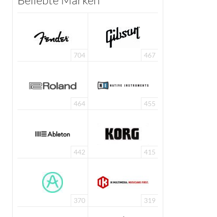
Beliebte Marken
704
467
464
455
442
415
370
319