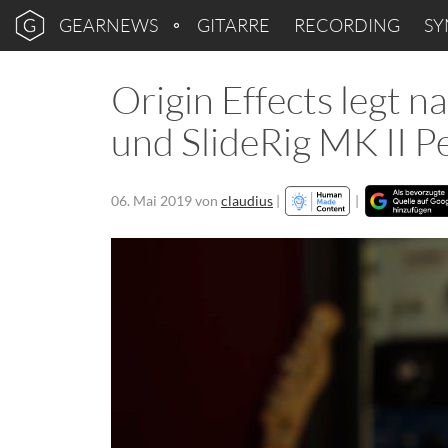
GEARNEWS
GITARRE
RECORDING
SY
Origin Effects legt n
und SlideRig MK II P
06. Mai 2019
von
claudius
|
|