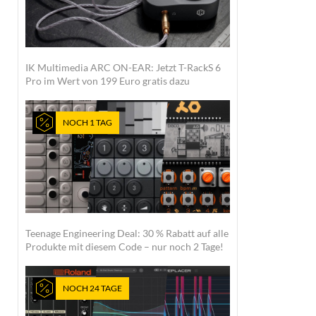
IK Multimedia ARC ON-EAR: Jetzt T-RackS 6
Pro im Wert von 199 Euro gratis dazu
NOCH 1 TAG
Teenage Engineering Deal: 30 % Rabatt auf alle
Produkte mit diesem Code – nur noch 2 Tage!
NOCH 24 TAGE