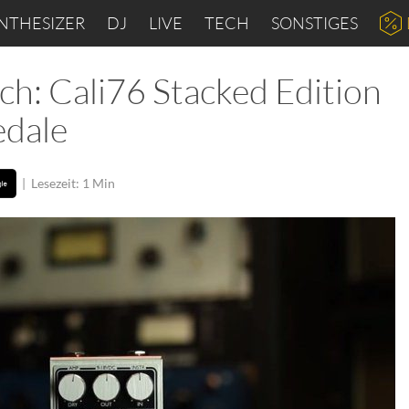
NTHESIZER
DJ
LIVE
TECH
SONSTIGES
ach: Cali76 Stacked Edition
edale
|
Lesezeit: 1 Min