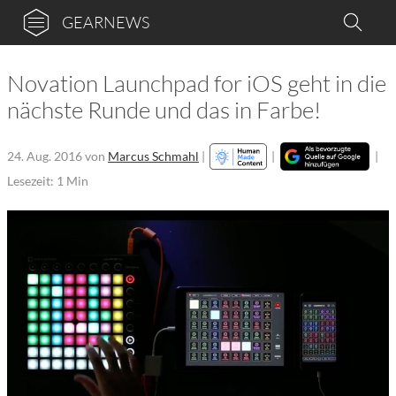
GEARNEWS
Novation Launchpad for iOS geht in die
nächste Runde und das in Farbe!
24. Aug. 2016
von
Marcus Schmahl
|
|
|
Lesezeit: 1 Min