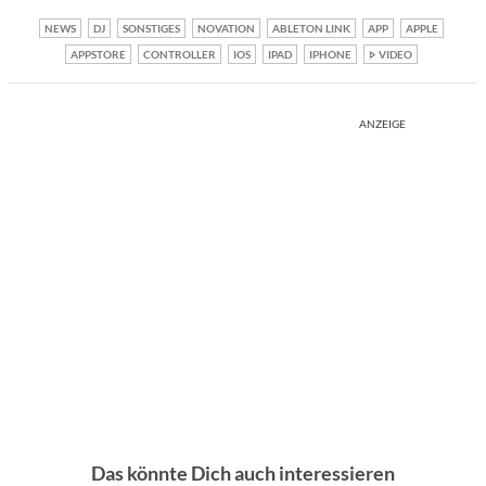
NEWS
DJ
SONSTIGES
NOVATION
ABLETON LINK
APP
APPLE
APPSTORE
CONTROLLER
IOS
IPAD
IPHONE
VIDEO
ANZEIGE
Das könnte Dich auch interessieren