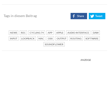
Tags in diesem Beitrag
NEWS
REC
CYCLING 74
APP
APPLE
AUDIO INTERFACE
DAW
INPUT
LOOPBACK
MAC
OSX
OUTPUT
ROUTING
SOFTWARE
SOUNDFLOWER
ANZEIGE