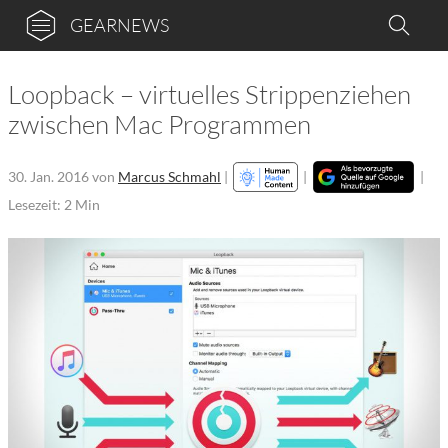
GEARNEWS
Loopback – virtuelles Strippenziehen
zwischen Mac Programmen
30. Jan. 2016
von
Marcus Schmahl
|
|
|
Lesezeit: 2 Min