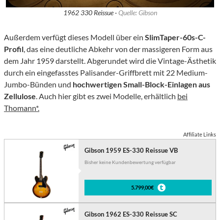
1962 330 Reissue ·
Quelle: Gibson
Außerdem verfügt dieses Modell über ein
SlimTaper-60s-C-
Profil
, das eine deutliche Abkehr von der massigeren Form aus
dem Jahr 1959 darstellt. Abgerundet wird die Vintage-Ästhetik
durch ein eingefasstes Palisander-Griffbrett mit 22 Medium-
Jumbo-Bünden und
hochwertigen Small-Block-Einlagen aus
Zellulose
. Auch hier gibt es zwei Modelle, erhältlich
bei
Thomann*.
Affiliate Links
Gibson 1959 ES-330 Reissue VB
Bisher keine Kundenbewertung verfügbar
5.799,00€
Gibson 1962 ES-330 Reissue SC