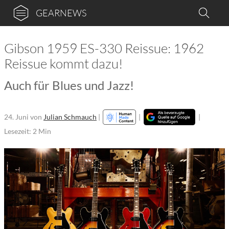
GEARNEWS
Gibson 1959 ES-330 Reissue: 1962
Reissue kommt dazu!
Auch für Blues und Jazz!
24. Juni
von
Julian Schmauch
|
|
|
Lesezeit: 2 Min