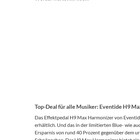
Top-Deal für alle Musiker: Eventide H9 Ma
Das Effektpedal H9 Max Harmonizer von Eventide 
erhältlich. Und das in der limitierten Blue- wie a
Ersparnis von rund 40 Prozent gegenüber dem ur
Schnäppchen. Der H9 Max Harmonizer bietet eine 