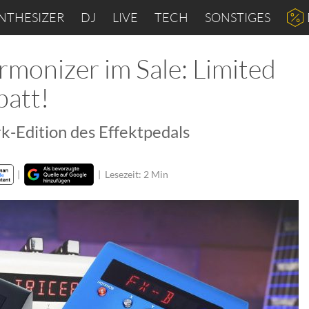
NTHESIZER
DJ
LIVE
TECH
SONSTIGES
monizer im Sale: Limited
batt!
rk-Edition des Effektpedals
|
|
Lesezeit: 2 Min