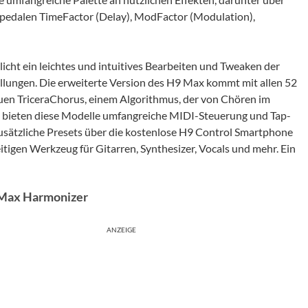
tpedalen TimeFactor (Delay), ModFactor (Modulation),
ht ein leichtes und intuitives Bearbeiten und Tweaken der
ellungen. Die erweiterte Version des H9 Max kommt mit allen 52
euen TriceraChorus, einem Algorithmus, der von Chören im
ich bieten diese Modelle umfangreiche MIDI-Steuerung und Tap-
zusätzliche Presets über die kostenlose H9 Control Smartphone
tigen Werkzeug für Gitarren, Synthesizer, Vocals und mehr. Ein
 Max Harmonizer
ANZEIGE