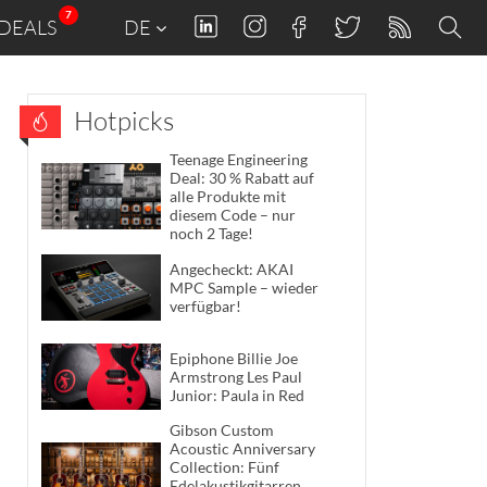
7
DEALS
DE
Hotpicks
Teenage Engineering
Deal: 30 % Rabatt auf
alle Produkte mit
diesem Code – nur
noch 2 Tage!
Angecheckt: AKAI
MPC Sample – wieder
verfügbar!
Epiphone Billie Joe
Armstrong Les Paul
Junior: Paula in Red
Gibson Custom
Acoustic Anniversary
Collection: Fünf
Edelakustikgitarren