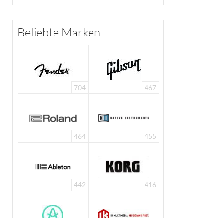
Beliebte Marken
704
467
464
455
442
416