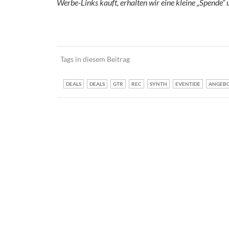
Werbe-Links kauft, erhalten wir eine kleine „Spende“
Tags in diesem Beitrag
DEALS
DEALS
GTR
REC
SYNTH
EVENTIDE
ANGEB