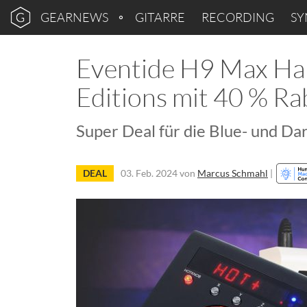
GEARNEWS
GITARRE
RECORDING
SY
Eventide H9 Max Har
Editions mit 40 % Ra
Super Deal für die Blue- und Da
DEAL
03. Feb. 2024
von
Marcus Schmahl
|