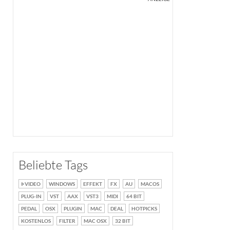
Beliebte Tags
VIDEO
WINDOWS
EFFEKT
FX
AU
MACOS
PLUG-IN
VST
AAX
VST3
MIDI
64 BIT
PEDAL
OSX
PLUGIN
MAC
DEAL
HOTPICKS
KOSTENLOS
FILTER
MAC OSX
32 BIT