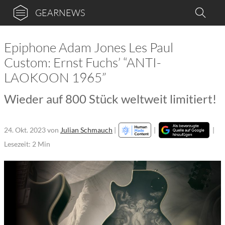
GEARNEWS
Epiphone Adam Jones Les Paul
Custom: Ernst Fuchs’ “ANTI-
LAOKOON 1965”
Wieder auf 800 Stück weltweit limitiert!
24. Okt. 2023
von
Julian Schmauch
|
|
|
Lesezeit: 2 Min