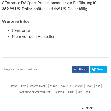
CEntrance DACport Pro bekommt ihr zur Einführung für
369,99 US-Dollar
, später sind 469 US-Dollar fällig.
Weitere Infos
CEntrance
Mehr von dem Hersteller
Tags in diesem Beitrag
NEWS
LIVE
CENTRANCE
32 BIT
384 KHZ
CLOCK
D/A
DSD
KOPFHÖRERVERSTÄRKER
LAPTOP
LINE
MIC
XLR
ANZEIGE