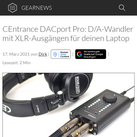
GEARNEWS
CEntrance DACport Pro: D/A-Wandler
mit XLR-Ausgängen für deinen Laptop
17. März 2021
von
Dirk
|
|
|
Lesezeit: 2 Min