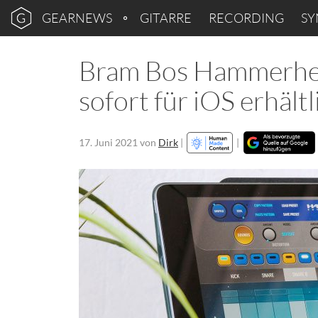
GEARNEWS
GITARRE
RECORDING
SY
Bram Bos Hammerhea
sofort für iOS erhältl
17. Juni 2021
von
Dirk
|
|