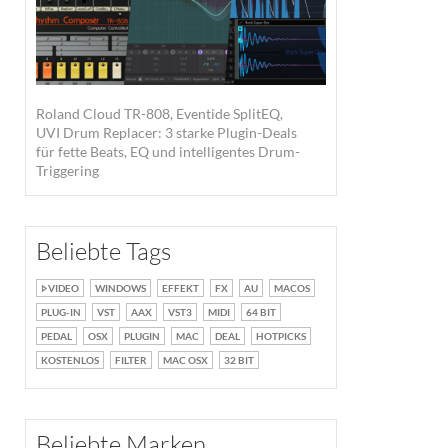
Roland Cloud TR-808, Eventide SplitEQ,
UVI Drum Replacer: 3 starke Plugin-Deals
für fette Beats, EQ und intelligentes Drum-
Triggering
Beliebte Tags
VIDEO
WINDOWS
EFFEKT
FX
AU
MACOS
PLUG-IN
VST
AAX
VST3
MIDI
64 BIT
PEDAL
OSX
PLUGIN
MAC
DEAL
HOTPICKS
KOSTENLOS
FILTER
MAC OSX
32 BIT
Beliebte Marken