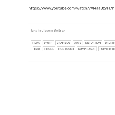
https://www.youtube.com/watch?v=l4aaBzyH7
Tags in diesem Beitrag
NEWS
SYNTH
BRAM BOS
AUV3
DISTORTION
DRUM 
IPAD
IPHONE
IPOD TOUCH
KOMPRESSOR
POLYRHYTH