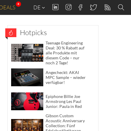
8
DEALS
DE
Hotpicks
Teenage Engineering
Deal: 30 % Rabatt auf
alle Produkte mit
diesem Code – nur
noch 2 Tage!
Angecheckt: AKAI
MPC Sample – wieder
verfügbar!
Epiphone Billie Joe
Armstrong Les Paul
Junior: Paula in Red
Gibson Custom
Acoustic Anniversary
Collection: Fünf
Edelakustikgitarren