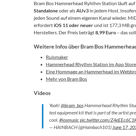
Bram Bos Hammerhead Ryhthm Station läuft auf
Standalone
oder als
AUv3
in jedem Host. Insofe
jeden Sound auf einem eigenen Kanal wieder. MI
erfordert
iOS 11 oder neuer
und ist 177,3 MB gro
Herstellers. Der Preis beträgt
8,99 Euro
– das sol
Weitere Infos über Bram Bos Hammerhead
Ruismaker
Hammerhead Rhythm Station im App Store
Eine Hommage an Hammerhead im Webbr
Mehr von Bram Bos
Videos
Yeah!
@bram_bos
Hammerhead Rhythm Studio i
test equipment kit that is part of the artist 
cool.
#iosmusic
pic.twitter.com/Z4eEEc6C1
— HAINBACH (@Hainbach101)
June 17, 2