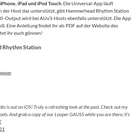
iPhone, iPad und iPod Touch
. Die Universal-App läuft
rn der Host das unterstützt, gibt Hammerhead Rhythm Station
DI-Output wird bei AUv3-Hosts ebenfalls unterstützt. Die App
ß. Eine Anleitung findet ihr als PDF auf der Website des
ltet ihr euch gönnen!
 Rhythm Station
owser
s out on iOS! Truly a refreshing look at the past. Check out my
presets. And grab a copy of our Looper GAUSS while you are there, it’s
K
021