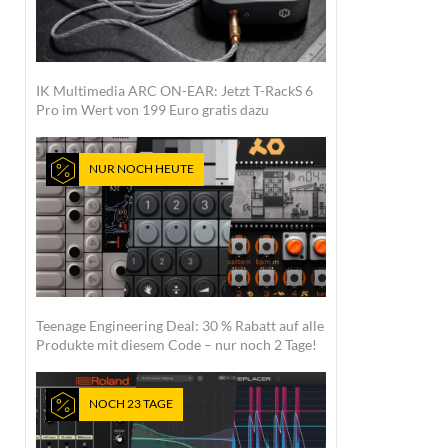
IK Multimedia ARC ON-EAR: Jetzt T-RackS 6
Pro im Wert von 199 Euro gratis dazu
NUR NOCH HEUTE
Teenage Engineering Deal: 30 % Rabatt auf alle
Produkte mit diesem Code – nur noch 2 Tage!
NOCH 23 TAGE