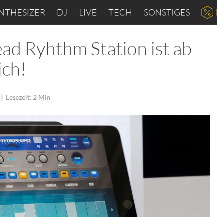
NTHESIZER
DJ
LIVE
TECH
SONSTIGES
d Ryhthm Station ist ab
ich!
|
Lesezeit: 2 Min