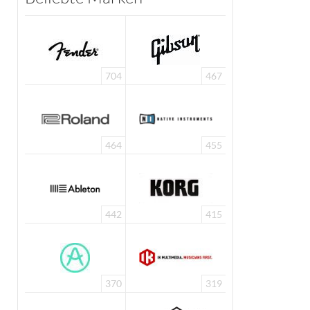
704
467
464
455
442
415
370
319