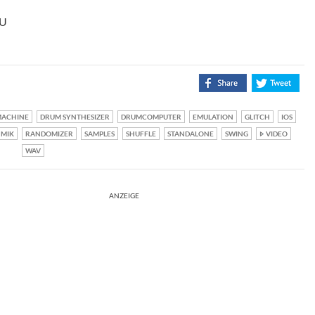
hU
MACHINE
DRUM SYNTHESIZER
DRUMCOMPUTER
EMULATION
GLITCH
IOS
MIK
RANDOMIZER
SAMPLES
SHUFFLE
STANDALONE
SWING
VIDEO
WAV
ANZEIGE