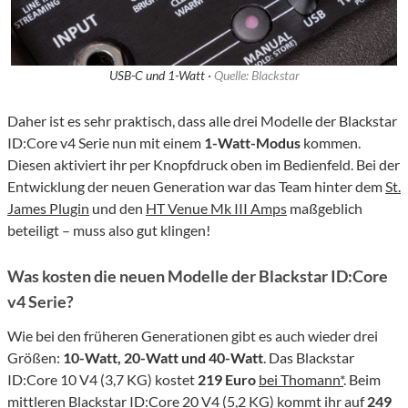
USB-C und 1-Watt ·
Quelle: Blackstar
Daher ist es sehr praktisch, dass alle drei Modelle der Blackstar
ID:Core v4 Serie nun mit einem
1-Watt-Modus
kommen.
Diesen aktiviert ihr per Knopfdruck oben im Bedienfeld. Bei der
Entwicklung der neuen Generation war das Team hinter dem
St.
James Plugin
und den
HT Venue Mk III Amps
maßgeblich
beteiligt – muss also gut klingen!
Was kosten die neuen Modelle der Blackstar ID:Core
v4 Serie?
Wie bei den früheren Generationen gibt es auch wieder drei
Größen:
10-Watt, 20-Watt und 40-Watt
. Das Blackstar
ID:Core 10 V4 (3,7 KG) kostet
219 Euro
bei Thomann*
. Beim
mittleren Blackstar ID:Core 20 V4 (5,2 KG) kommt ihr auf
249