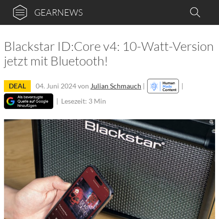
GEARNEWS
Blackstar ID:Core v4: 10-Watt-Version
jetzt mit Bluetooth!
DEAL
04. Juni 2024
von
Julian Schmauch
|
|
|
Lesezeit: 3 Min