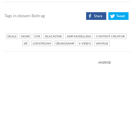
Tags in diesem Beitrag
DEALS
NEWS
GTR
BLACKSTAR
AMP MODELLING
CONTENT CREATOR
ISF
LIVESTREAM
ÜBUNGSAMP
VIDEO
VINTAGE
ANZEIGE