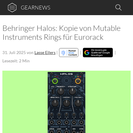
GEARNEWS
Behringer Halos: Kopie von Mutable
Instruments Rings für Eurorack
31. Juli 2025
von
Lasse Eilers
|
|
|
Lesezeit: 2 Min