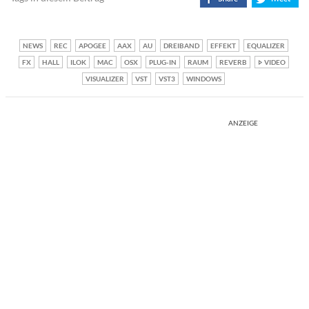
NEWS
REC
APOGEE
AAX
AU
DREIBAND
EFFEKT
EQUALIZER
FX
HALL
ILOK
MAC
OSX
PLUG-IN
RAUM
REVERB
VIDEO
VISUALIZER
VST
VST3
WINDOWS
ANZEIGE