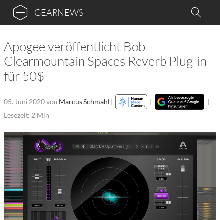
GEARNEWS
Apogee veröffentlicht Bob
Clearmountain Spaces Reverb Plug-in
für 50$
05. Juni 2020
von
Marcus Schmahl
|
|
|
Lesezeit: 2 Min