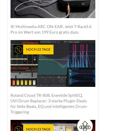
IK Multimedia ARC ON-EAR: Jetzt T-RackS 6
Pro im Wert von 199 Euro gratis dazu
NOCH 22 TAGE
Roland Cloud TR-808, Eventide SplitEQ,
UVI Drum Replacer: 3 starke Plugin-Deals
für fette Beats, EQ und intelligentes Drum-
Triggering
NOCH 23 TAGE