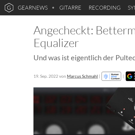
GEARNEWS
GITARRE
RECORDING
SY
Angecheckt: Betterm
Equalizer
Und was ist eigentlich der Pultec
19. Sep. 2022
von
Marcus Schmahl
|
|