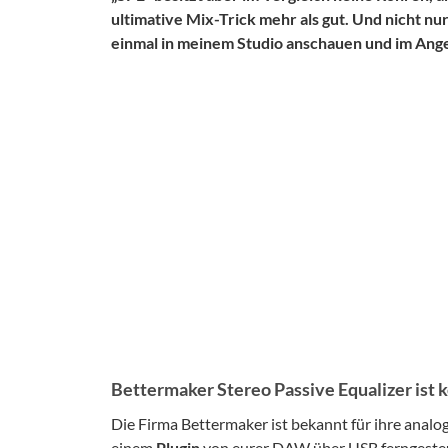
ultimative Mix-Trick mehr als gut. Und nicht n
einmal in meinem Studio anschauen und im Ang
Bettermaker Stereo Passive Equalizer ist k
Die Firma Bettermaker ist bekannt für ihre anal
einem
Plugin
von eurer DAW über USB ferngeste