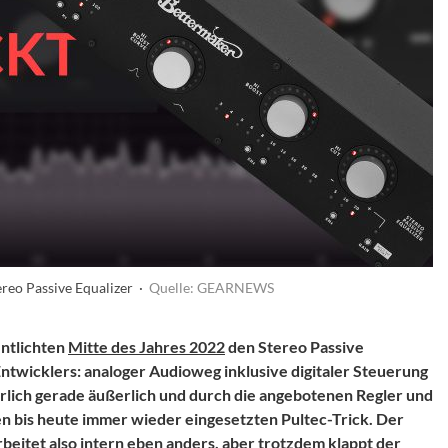
reo Passive Equalizer ·
Quelle: GEARNEWS
ntlichten
Mitte des Jahres 2022
den Stereo Passive
Entwicklers: analoger Audioweg inklusive digitaler Steuerung
herlich gerade äußerlich und durch die angebotenen Regler und
n bis heute immer wieder eingesetzten Pultec-Trick. Der
rbeitet also intern eben anders, aber trotzdem klappt der