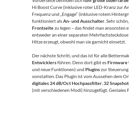
Vorderseite befinden sich
fünf große silberfarb
Hi Boost Curve (inklusive roter LED-Kranz zur A
Frequenz und „Engage“ (inklusive rotem Hintergru
funktioniert als
An- und Ausschalter
. Sehr schön
Frontseite
zu legen – das findet man ansonsten eh
entweder an einer separaten Mehrfachsteckdose a
Hitze erzeugt, obwohl man sie garnicht einsetzt.
Der nächste Schritt, und das ist für alle Betterma
Entwicklers
führen. Denn dort gibt es
Firmware 
und neue Funktionen) und
Plugins
zur Steuerung 
vonstatten. Das Plugin ist vom Aussehen dem Origi
digitales 24 dB/Oct Hochpassfilter
,
32 Snapshot
(mit verschiedenen Modi) hinzugefügt. Geniales 