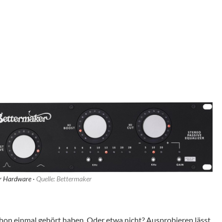
er Hardware ·
Quelle: Bettermaker
chon einmal gehört haben. Oder etwa nicht? Ausprobieren lässt