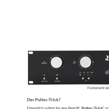
Frontansicht d
Der Pultec-Trick?
Eigentlich solltet ihr den Begriff „
Pultec-Trick
“ s