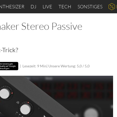
NTHESIZER
DJ
LIVE
TECH
SONSTIGES
aker Stereo Passive
-Trick?
|
Lesezeit: 9 Min
| Unsere Wertung: 5,0 / 5,0