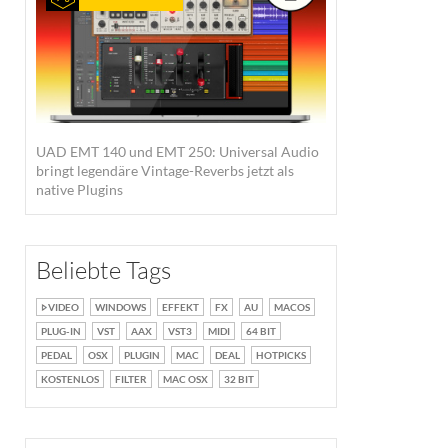
UAD EMT 140 und EMT 250: Universal Audio
bringt legendäre Vintage-Reverbs jetzt als
native Plugins
Beliebte Tags
VIDEO
WINDOWS
EFFEKT
FX
AU
MACOS
PLUG-IN
VST
AAX
VST3
MIDI
64 BIT
PEDAL
OSX
PLUGIN
MAC
DEAL
HOTPICKS
KOSTENLOS
FILTER
MAC OSX
32 BIT