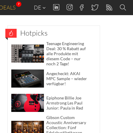
7
DEALS
DE
Hotpicks
Teenage Engineering
Deal: 30 % Rabatt auf
alle Produkte mit
diesem Code – nur
noch 2 Tage!
Angecheckt: AKAI
MPC Sample – wieder
verfügbar!
Epiphone Billie Joe
Armstrong Les Paul
Junior: Paula in Red
Gibson Custom
Acoustic Anniversary
Collection: Fünf
Edelakustikgitarren