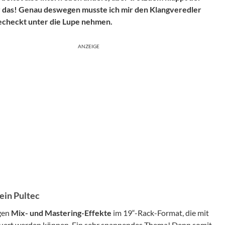
ur das! Genau deswegen musste ich mir den Klangveredler
echeckt unter die Lupe nehmen.
ANZEIGE
ein Pultec
ogen
Mix- und Mastering-Effekte
im 19“-Rack-Format, die mit
uert werden können. Ein sehr spannendes Thema! Denn somit