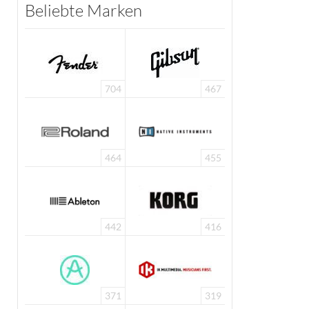
Beliebte Marken
704
467
464
455
442
416
371
319