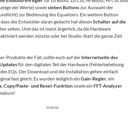
ene Endlosdrehregler
für Lo Boost, Lo Cut, Hi Boost, Hi Cut und
nzeige der Werte) sowie
sieben Buttons
zur Auswahl der
ndlicht) zur Bedienung des Equalizers. Ein weitere Button
, dass der Entwickler daran gedacht hat diesen
Schalter auf die
er selten. Und das ist meist ärgerlich, da die Hardware
ktiviert werden müsste oder bei Studio-Start die ganze Zeit
ker-Produkte der Fall, sollte euch auf der
Internetseite des
Updates
für den digitalen Teil der Hardware (Fehlerbehebung
des EQs. Der Download und die Installation gehen einfach
nal fast gleich. Es wurden lediglich ein
Gain-Regler
, ein
s
,
Copy/Paste- und Reset-Funktion
sowie ein
FFT-Analyzer
Feature!
ANZEIGE