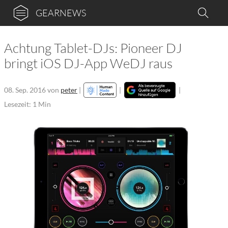
GEARNEWS
Achtung Tablet-DJs: Pioneer DJ
bringt iOS DJ-App WeDJ raus
08. Sep. 2016
von
peter
|
|
|
Lesezeit: 1 Min