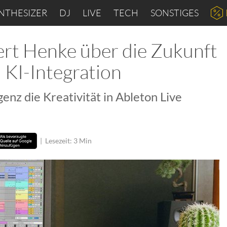
NTHESIZER
DJ
LIVE
TECH
SONSTIGES
ert Henke über die Zukunft
 KI-Integration
genz die Kreativität in Ableton Live
|
Lesezeit: 3 Min