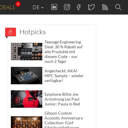
8
DEALS
DE
Hotpicks
Teenage Engineering
Deal: 30 % Rabatt auf
alle Produkte mit
diesem Code – nur
noch 2 Tage!
Angecheckt: AKAI
MPC Sample – wieder
verfügbar!
Epiphone Billie Joe
Armstrong Les Paul
Junior: Paula in Red
Gibson Custom
Acoustic Anniversary
Collection: Fünf
Edelakustikgitarren