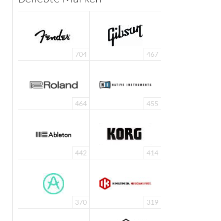
704
467
464
455
442
414
370
319