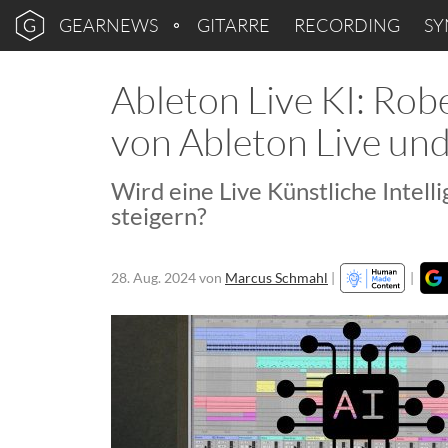
GEARNEWS
GITARRE
RECORDING
SY
Ableton Live KI: Rob
von Ableton Live und
Wird eine Live Künstliche Intelli
steigern?
28. Aug. 2024
von
Marcus Schmahl
|
|