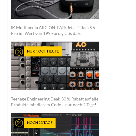
IK Multimedia ARC ON-EAR: Jetzt T-RackS 6
Pro im Wert von 199 Euro gratis dazu
NUR NOCH HEUTE
Teenage Engineering Deal: 30 % Rabatt auf alle
Produkte mit diesem Code – nur noch 2 Tage!
NOCH 23 TAGE