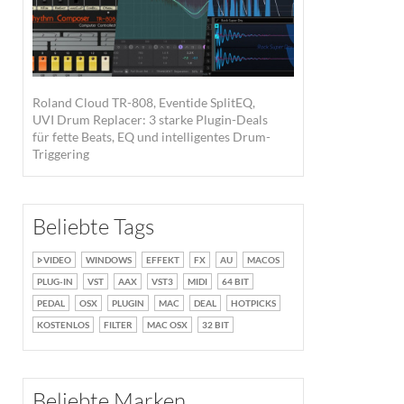
Roland Cloud TR-808, Eventide SplitEQ,
UVI Drum Replacer: 3 starke Plugin-Deals
für fette Beats, EQ und intelligentes Drum-
Triggering
Beliebte Tags
VIDEO
WINDOWS
EFFEKT
FX
AU
MACOS
PLUG-IN
VST
AAX
VST3
MIDI
64 BIT
PEDAL
OSX
PLUGIN
MAC
DEAL
HOTPICKS
KOSTENLOS
FILTER
MAC OSX
32 BIT
Beliebte Marken