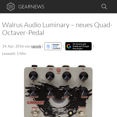
GEARNEWS
Walrus Audio Luminary – neues Quad-
Octaver-Pedal
14. Apr. 2016
von
jannik
|
|
|
Lesezeit: 1 Min