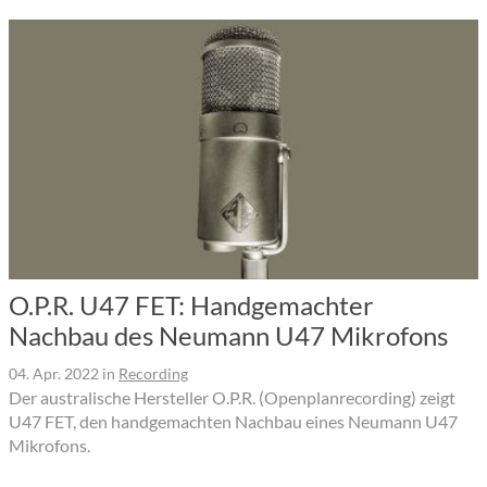
O.P.R. U47 FET: Handgemachter
Nachbau des Neumann U47 Mikrofons
04. Apr. 2022
in
Recording
Der australische Hersteller O.P.R. (Openplanrecording) zeigt
U47 FET, den handgemachten Nachbau eines Neumann U47
Mikrofons.