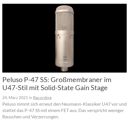
Peluso P-47 SS: Großmembraner im
U47-Stil mit Solid-State Gain Stage
24. März 2021
in
Recording
Peluso nimmt sich erneut den Neumann-Klassiker U47 vor und
stattet das P-47 SS mit einem FET aus. Das verspricht weniger
Rauschen und Verzerrungen.