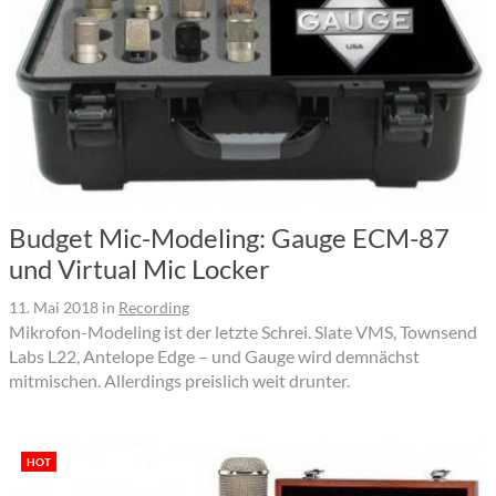
Budget Mic-Modeling: Gauge ECM-87
und Virtual Mic Locker
11. Mai 2018
in
Recording
Mikrofon-Modeling ist der letzte Schrei. Slate VMS, Townsend
Labs L22, Antelope Edge – und Gauge wird demnächst
mitmischen. Allerdings preislich weit drunter.
HOT