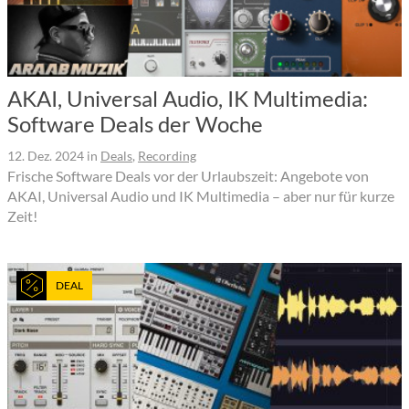
AKAI, Universal Audio, IK Multimedia:
Software Deals der Woche
12. Dez. 2024
in
Deals
,
Recording
Frische Software Deals vor der Urlaubszeit: Angebote von
AKAI, Universal Audio und IK Multimedia – aber nur für kurze
Zeit!
DEAL