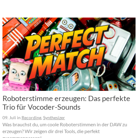
Roboterstimme erzeugen: Das perfekte
Trio für Vocoder-Sounds
09. Juli
in
Recording
,
Synthesizer
Was brauchst du, um coole Roboterstimmen in der DAW zu
erzeugen? Wir zeigen dir drei Tools, die perfekt
zusammenpassen!