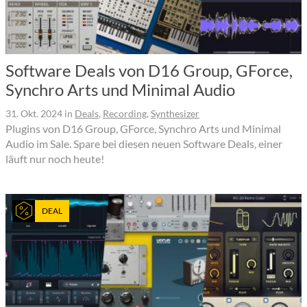
Software Deals von D16 Group, GForce,
Synchro Arts und Minimal Audio
31. Okt. 2024
in
Deals
,
Recording
,
Synthesizer
Plugins von D16 Group, GForce, Synchro Arts und Minimal
Audio im Sale. Spare bei diesen neuen Software Deals, einer
läuft nur noch heute!
DEAL