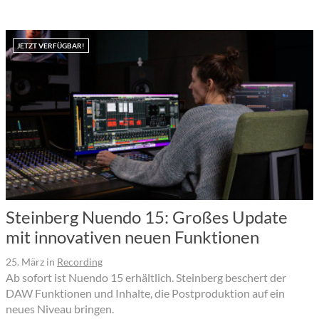
JETZT VERFÜGBAR!
Steinberg Nuendo 15: Großes Update
mit innovativen neuen Funktionen
25. März
in
Recording
Ab sofort ist Nuendo 15 erhältlich. Steinberg beschert der
DAW Funktionen und Inhalte, die Postproduktion auf ein
neues Niveau bringen.