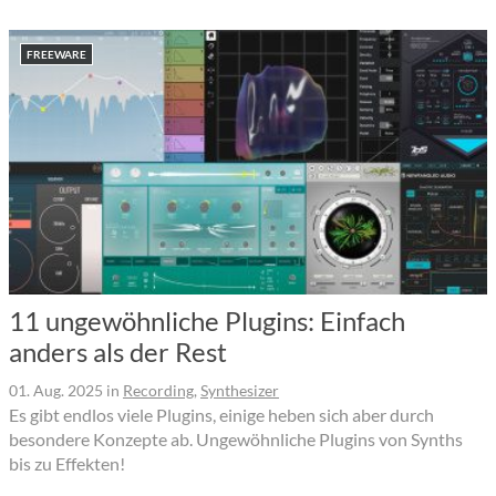
FREEWARE
11 ungewöhnliche Plugins: Einfach
anders als der Rest
01. Aug. 2025
in
Recording
,
Synthesizer
Es gibt endlos viele Plugins, einige heben sich aber durch
besondere Konzepte ab. Ungewöhnliche Plugins von Synths
bis zu Effekten!