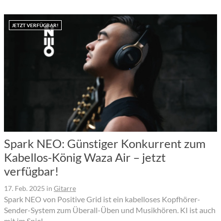
JETZT VERFÜGBAR!
Spark NEO: Günstiger Konkurrent zum
Kabellos-König Waza Air – jetzt
verfügbar!
17. Feb. 2025
in
Gitarre
Spark NEO von Positive Grid ist ein kabelloses Kopfhörer-
Sender-System zum Überall-Üben und Musikhören. KI ist auch
mit im Spiel.