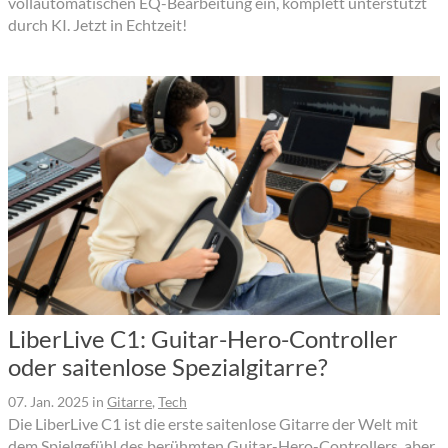
vollautomatischen EQ-Bearbeitung ein, komplett unterstützt
durch KI. Jetzt in Echtzeit!
LiberLive C1: Guitar-Hero-Controller
oder saitenlose Spezialgitarre?
07. Jan. 2025
in
Gitarre
,
Tech
Die LiberLive C1 ist die erste saitenlose Gitarre der Welt mit
dem Spielgefühl des berühmten Guitar-Hero-Controllers, aber