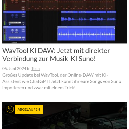
WavTool KI DAW: Jetzt mit direkter
Verbindung zur Musik-KI Suno!
05. Juni 2024
in
Tech
Großes Update bei WavTool, der Online-DAW mit KI-
Assistent wie ChatGPT! Jetzt könnt ihr eure Songs von Suno
impotieren und zwar mit einem Trick!
ABGELAUFEN