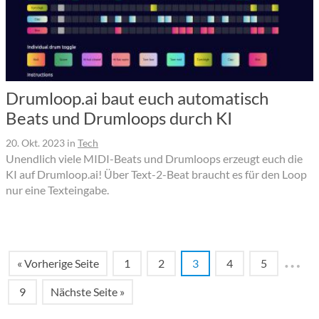
Drumloop.ai baut euch automatisch
Beats und Drumloops durch KI
20. Okt. 2023
in
Tech
Unendlich viele MIDI-Beats und Drumloops erzeugt euch die
KI auf Drumloop.ai! Über Text-2-Beat braucht es für den Loop
nur eine Texteingabe.
…
« Vorherige Seite
1
2
3
4
5
9
Nächste Seite »