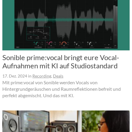
Sonible prime:vocal bringt eure Vocal-
Aufnahmen mit KI auf Studiostandard
17. Dez. 2024
in
Recording
,
Deals
Mit prime:vocal von Sonible werden Vocals von
Hintergrundgeräuschen und Raumreflektionen befreit und
perfekt abgemischt. Und das mit KI.