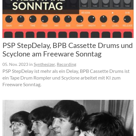
PSP StepDelay, BPB Cassette Drums und
Scyclone am Freeware Sonntag
05. Nov. 2023
in
Synthesizer
,
Recording
PSP StepDelay ist mehr als ein Delay, BPB Cassette Drums ist
ein Tape Drum Rompler und Scyclone arbeitet mit KI zum
Freeware Sonntag.