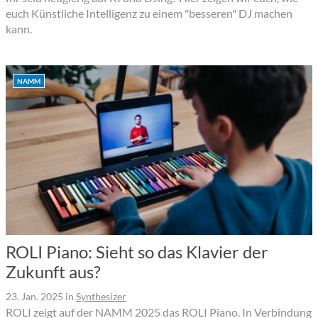
euch Künstliche Intelligenz zu einem "besseren" DJ machen
kann.
NAMM
ROLI Piano: Sieht so das Klavier der
Zukunft aus?
23. Jan. 2025
in
Synthesizer
ROLI zeigt auf der NAMM 2025 das ROLI Piano. In Verbindung