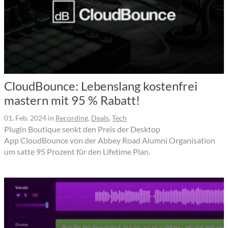
CloudBounce: Lebenslang kostenfrei
mastern mit 95 % Rabatt!
01. Feb. 2024
in
Recording
,
Deals
,
Tech
Plugin Boutique senkt den Preis der Desktop
App CloudBounce von der Abbey Road Alumni Organisation
um satte 95 Prozent für den Lifetime Plan.