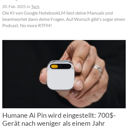
20. Feb. 2025
in
Tech
Die KI von Google NotebookLM liest deine Manuals und
beantwortet dann deine Fragen. Auf Wunsch gibt‘s sogar einen
Podcast. No more RTFM!
Humane Ai Pin wird eingestellt: 700$-
Gerät nach weniger als einem Jahr