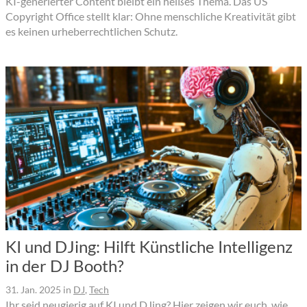
KI-generierter Content bleibt ein heißes Thema. Das US
Copyright Office stellt klar: Ohne menschliche Kreativität gibt
es keinen urheberrechtlichen Schutz.
KI und DJing: Hilft Künstliche Intelligenz
in der DJ Booth?
31. Jan. 2025
in
DJ
,
Tech
Ihr seid neugierig auf KI und DJing? Hier zeigen wir euch, wie